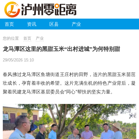
首页
资讯
区县
产业
您的位置
首页
产业
龙马潭区这里的黑甜玉米“出村进城”为何特别甜
29/05/2026 15:10
春风拂过龙马潭区鱼塘街道王庄村的田野，连片的黑甜玉米苗茁
壮成长，孕育着丰收的希望。这片充满生机的特色产业背后，凝
聚着民建龙马潭区基层委员会“同心”帮扶的坚实力量。