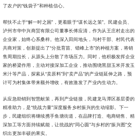
了农户的“钱袋子”和种植信心。
帮扶不止于“解一时之困”，更着眼于“谋长远之策”。民建会员、
泸州市华中兴商贸有限公司董事长傅应清，作为从王庄村走出的
企业家，始终心系桑梓。他深入田间地头，与村干部、村民代表
共商对策，创新提出了“分批育苗、错峰上市”的种植方案，将销
售周期拉长，从源头上分散了市场压力。同时，他积极发挥企业
家的桥梁作用，主动对接深加工企业，推动围绕黑甜玉米开发玉
米汁等产品，探索从“卖原料”到“卖产品”的产业链延伸之路，预
计可为村集体带来额外增收，有效激发了产业内生动力。
从应急助销到智慧献策，再到产业链接，民建龙马潭区基层委的
精准助力，是“统战力量”深度服务乡村振兴的生动缩影。下一
步，民建组织将继续携手鱼塘街道，在品牌打造、电商销售、精
深加工等方面持续赋能，让统战的“同心圆”与乡村的“振兴图”交
织出更加丰硕的果实。