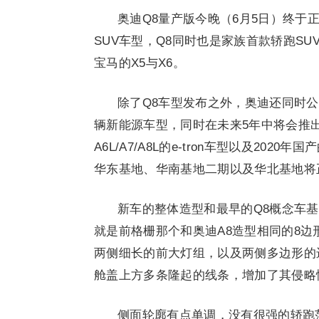
奥迪Q8量产版今晚（6月5日）终
SUV车型，Q8同时也是家族首款轿跑S
宝马的X5与X6。
除了Q8车型发布之外，奥迪还同时公
辆新能源车型，同时在未来5年中将会推出
A6L/A7/A8L的e-tron车型以及20
华东基地、华南基地二期以及华北基地将正
新车的整体造型和最早的Q8概念车
就是前格栅那个和奥迪A8造型相同的8边
两侧细长的前大灯组，以及两侧多边形的
舱盖上方多条隆起的线条，增加了其侵略
侧面轮廓有点单调，没有很强的轿跑