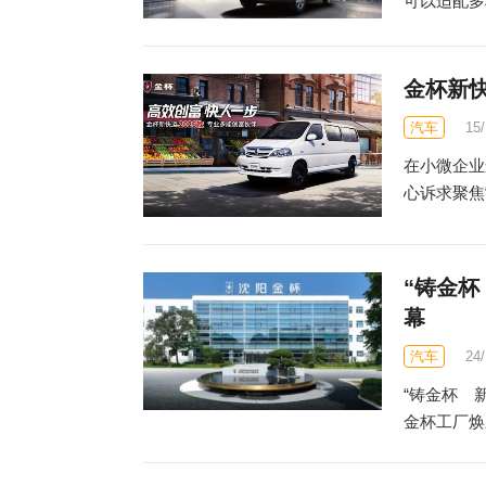
可以适配多
金杯新快
汽车
15
在小微企业
心诉求聚焦
“铸金杯
幕
汽车
24
“铸金杯 
金杯工厂焕