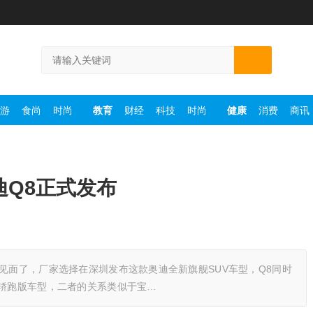
游
食尚
时尚
教育
财经
科技
时尚
健康
消费
商讯
迪Q8正式发布
家见面了，厂家选择在深圳发布这款奥迪全新旗舰SUV车型，Q8同时
的轿跑版车型，二者的关系类似于宝…