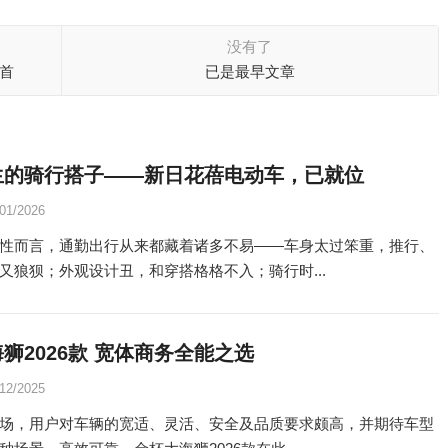
没有了
首
已是最早文章
生的骑行搭子——新日花蓓电动车，已就位
/01/2026
性而言，通勤出行从来都藏着诸多不易——车身太过笨重，推行、
又狼狈；外观设计丑，和穿搭格格不入；骑行时...
狮2026款 宽体商务全能之选
/12/2025
场，用户对车辆的宽适、灵活、安全及品质要求颇高，并期待车型