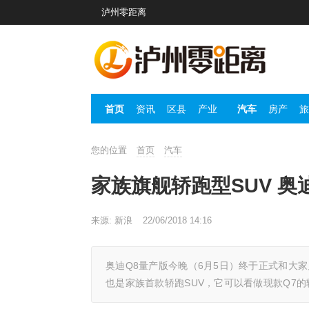
泸州零距离
首页
资讯
区县
产业
汽车
房产
旅
您的位置
首页
汽车
家族旗舰轿跑型SUV 奥
来源: 新浪
22/06/2018 14:16
奥迪Q8量产版今晚（6月5日）终于正式和大
也是家族首款轿跑SUV，它可以看做现款Q7