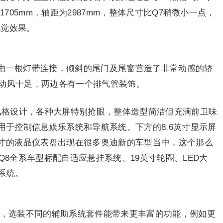
5/1705mm，轴距为2987mm，整体尺寸比Q7稍微小一点，
视觉效果。
由一根灯带连接，倾斜的尾门及尾窗营造了非常动感的轿
运动风十足，两边各有一个排气管装饰。
的风格设计，各种大屏特别抢眼，整体造型简洁但充满前卫味
，用于控制信息娱乐系统和导航系统。下方的8.6英寸显示屏
英寸的液晶仪表盘出现在很多奥迪新的车型当中，这个那么
Q8全系车型标配自适应悬挂系统、19英寸轮圈、LED大
系统。
点，选装不同的辅助系统套件能带来更丰富的功能，例如更