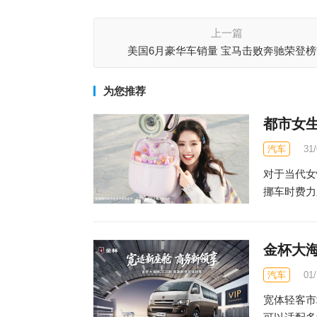
上一篇
美国6月豪华车销量 宝马击败奔驰荣登榜
为您推荐
都市女
汽车
31
对于当代女
挪车时费力
金杯大海
汽车
01
宽体轻客市