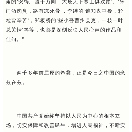
甫的‘安得广厦千万间，大庇天下寒士俱欢颜’、‘朱
门酒肉臭，路有冻死骨’，李绅的‘谁知盘中餐，粒
粒皆辛苦’，郑板桥的‘些小吾曹州县吏，一枝一叶
总关情’等等，也都是深刻反映人民心声的作品和
佳句。”
两千多年前屈原的希冀，正是今日之中国的念
兹在兹。
中国共产党始终坚持以人民为中心的根本立
场，切实保障和改善民生，增进人民福祉，不断实