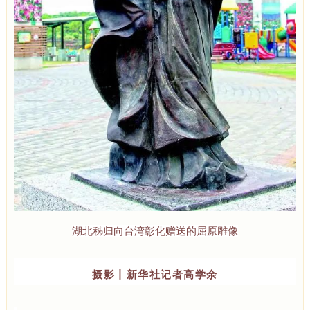
湖北秭归向台湾彰化赠送的屈原雕像
摄影丨
新华社记者高学余