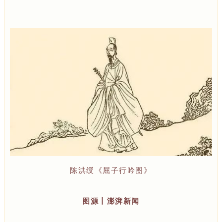
陈洪绶《屈子行吟图》
图源丨澎湃新闻