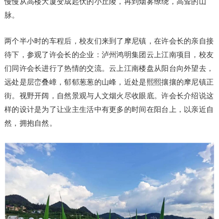
慢慢从高楼大厦变成起伏的小丘陵，再到烟雾缭绕，高耸的山
脉。
两个半小时的车程后，校友们来到了摩尼镇，在许会长的亲自接
待下，参观了许会长的企业：泸州鸿明集团云上江南项目，校友
们同许会长进行了热情的交流。云上江南楼盘从阳台向外望去，
远处是层峦叠嶂，郁郁葱葱的山峰，近处是熙熙攘攘的摩尼镇正
街。视野开阔，自然景观与人文烟火尽收眼底。许会长介绍说这
样的设计是为了让业主生活中有更多的时间在阳台上，以亲近自
然，拥抱自然。