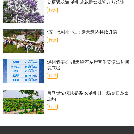
立夏遇花海 泸州蓝花楹繁花迎八方乐迷
旅游
“五一”泸州合江：露营经济持续升温
旅游
泸州酒要会·超级银河左岸音乐节演出时间
表来啦
旅游
月季燃情绣球凝香 来泸州赴一场春日花事
之约
旅游