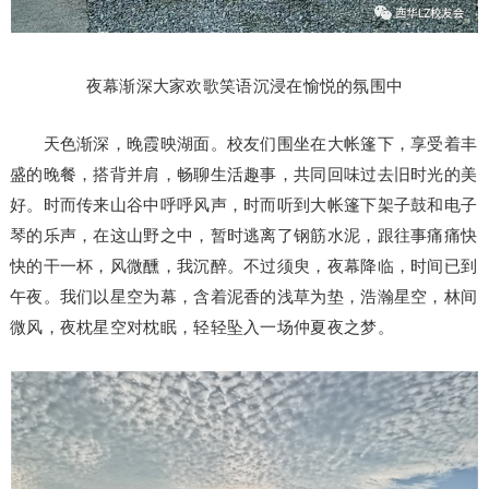
夜幕渐深大家欢歌笑语沉浸在愉悦的氛围中
天色渐深，晚霞映湖面。校友们围坐在大帐篷下，享受着丰
盛的晚餐，搭背并肩，畅聊生活趣事，共同回味过去旧时光的美
好。时而传来山谷中呼呼风声，时而听到大帐篷下架子鼓和电子
琴的乐声，在这山野之中，暂时逃离了钢筋水泥，跟往事痛痛快
快的干一杯，风微醺，我沉醉。不过须臾，夜幕降临，时间已到
午夜。我们以星空为幕，含着泥香的浅草为垫，浩瀚星空，林间
微风，夜枕星空对枕眠，轻轻坠入一场仲夏夜之梦。