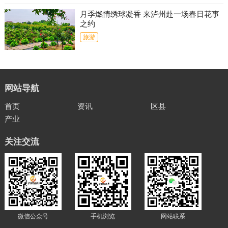
月季燃情绣球凝香 来泸州赴一场春日花事
之约
旅游
网站导航
首页
资讯
区县
产业
关注交流
微信公众号
手机浏览
网站联系