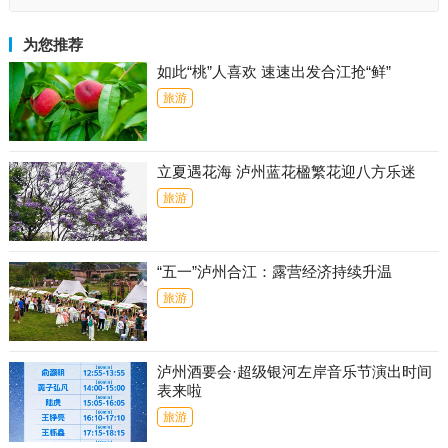
为您推荐
如此“桃”人喜欢 速速出发合江抢“鲜”
旅游
立夏遇花海 泸州蓝花楹繁花迎八方乐迷
旅游
“五一”泸州合江：露营经济持续升温
旅游
泸州酒要会·超级银河左岸音乐节演出时间
表来啦
旅游