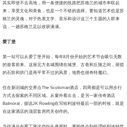
其实即使不去高地，用一条便捷的线路把苏格兰的城市串联起
来，享受文化和美食，也是一个不错的选择。要知道艺术也是苏
格兰的灵魂，对于热衷文学、音乐和设计这三个主题的人群来
说，一趟苏格兰足以收获满满。
愛丁堡
第一站可以从爱丁堡开始，每年8月份开始的艺术节会吸引无数
的遊客前来。这座北方名城围绕在城堡、古巷和丘陵之间，斑驳
的石阶和拱门是再平常不过的风景，地势也很奇特魔幻。
住在新旧城的交界点The Scotsman酒店，四周都是可以用步行
方式去探索的不同区域。从窗外看出去，是另一家传奇酒店
Balmoral，据说JK Rowling在写哈利波特最后一部的时候，就是
在这家酒店的顶层套房闭关创作的。
当你漫步在爱丁堡这些街头巷尾时，更能体会到何谓哈利波特世