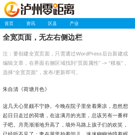
首页
资讯
区县
产业
全宽页面，无左右侧边栏
注：要创建全宽页面，只需通过WordPress后台新建或
编辑文章，在界面右侧区域找到“页面属性” -> “模板”，
选择“全宽页面”，发布/更新即可。
朱自清《荷塘月色》
这几天心里颇不宁静。今晚在院子里坐着乘凉，忽然想
起日日走过的荷塘，在这满月的光里，总该另有一番样
子吧。月亮渐渐地升高了，墙外马路上孩子们的欢笑，
已经听不见了；妻在屋里拍着闰儿，迷迷糊糊地哼着眠