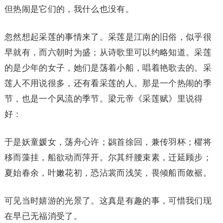
但热闹是它们的，我什么也没有。
忽然想起采莲的事情来了。采莲是江南的旧俗，似乎很
早就有，而六朝时为盛；从诗歌里可以约略知道。采莲
的是少年的女子，她们是荡着小船，唱着艳歌去的。采
莲人不用说很多，还有看采莲的人。那是一个热闹的季
节，也是一个风流的季节。梁元帝《采莲赋》里说得
好：
于是妖童媛女，荡舟心许；鷁首徐回，兼传羽杯；欋将
移而藻挂，船欲动而萍开。尔其纤腰束素，迁延顾步；
夏始春余，叶嫩花初，恐沾裳而浅笑，畏倾船而敛裾。
可见当时嬉游的光景了。这真是有趣的事，可惜我们现
在早已无福消受了。