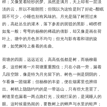
样；又像笼着轻纱的梦。虽然是满月，天上却有一层淡
淡的云，所以不能朗照；但我以为这恰是到了好处–酣眠
固不可少，小睡也别有风味的。月光是隔了树照过来
的，高处丛生的灌木，落下参差的斑驳的黑影，峭楞楞
如鬼一般；弯弯的杨柳的稀疏的倩影，却又像是画在荷
叶上。塘中的月色并不均匀；但光与影有着和谐的旋
律，如梵婀玲上奏着的名曲。
荷塘的四面，远远近近，高高低低都是树，而杨柳最
多。这些树将一片荷塘重重围住；只在小路一旁，漏着
几段空隙，像是特为月光留下的。树色一例是阴阴的，
乍看像一团烟雾；但杨柳的丰姿，便在烟雾里也辨得
出。树梢上隐隐约约的是一带远山，只有些大意罢了。
树缝里也漏着一两点路灯光，没精打采的，是渴睡人的
眼。这时候最热闹的，要数树上的蝉声与水里的蛙声；