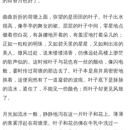
的荷香月色好了。
曲曲折折的荷塘上面，弥望的是田田的叶子。叶子出水
很高，像亭亭的舞女的裙。层层的叶子中间，零星地点
缀着些白花，有袅娜地开着的，有羞涩地打着朵儿的；
正如一粒粒的明珠，又如碧天里的星星，又如刚出浴的
美人。微风过处，送来缕缕清香，仿佛远处高楼上渺茫
的歌声似的。这时候叶子与花也有一丝的颤动，像闪电
般，霎时传过荷塘的那边去了。叶子本是肩并肩密密地
挨着，这便宛然有了一道凝碧的波痕。叶子底下是脉脉
的流水，遮住了，不能见一些颜色；而叶子却更见风致
了。
月光如流水一般，静静地泻在这一片叶子和花上。薄薄
的青雾浮起在荷塘里。叶子和花仿佛在牛乳中洗过一