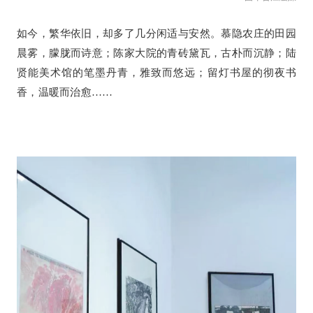
如今，繁华依旧，却多了几分闲适与安然。慕隐农庄的田园
晨雾，朦胧而诗意；陈家大院的青砖黛瓦，古朴而沉静；陆
贤能美术馆的笔墨丹青，雅致而悠远；留灯书屋的彻夜书
香，温暖而治愈……