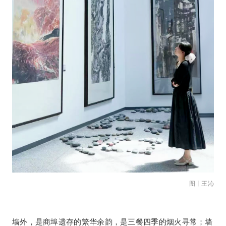
图丨王沁
墙外，是商埠遗存的繁华余韵，是三餐四季的烟火寻常；墙