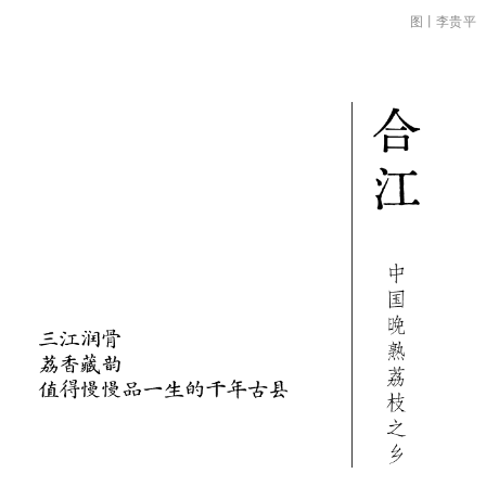
图丨李贵平