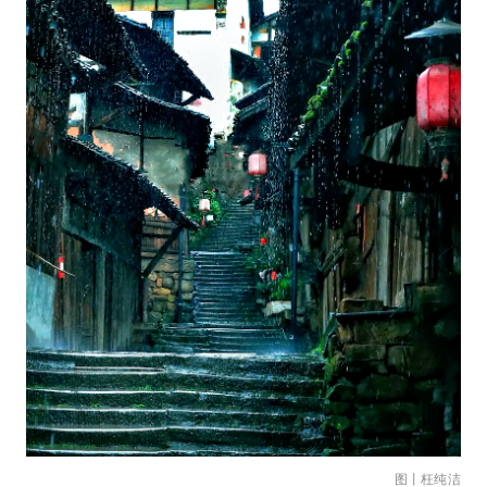
图丨枉纯洁