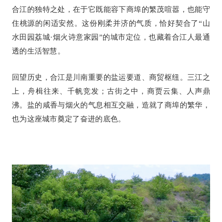
合江的独特之处，在于它既能容下商埠的繁茂喧嚣，也能守
住桃源的闲适安然。这份刚柔并济的气质，恰好契合了“山
水田园荔城·烟火诗意家园”的城市定位，也藏着合江人最通
透的生活智慧。
回望历史，合江是川南重要的盐运要道、商贸枢纽。三江之
上，舟楫往来、千帆竞发；古街之中，商贾云集、人声鼎
沸。盐的咸香与烟火的气息相互交融，造就了商埠的繁华，
也为这座城市奠定了奋进的底色。