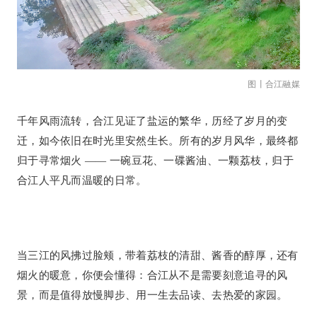
图丨合江融媒
千年风雨流转，合江见证了盐运的繁华，历经了岁月的变
迁，如今依旧在时光里安然生长。所有的岁月风华，最终都
归于寻常烟火 —— 一碗豆花、一碟酱油、一颗荔枝，归于
合江人平凡而温暖的日常。
当三江的风拂过脸颊，带着荔枝的清甜、酱香的醇厚，还有
烟火的暖意，你便会懂得：合江从不是需要刻意追寻的风
景，而是值得放慢脚步、用一生去品读、去热爱的家园。