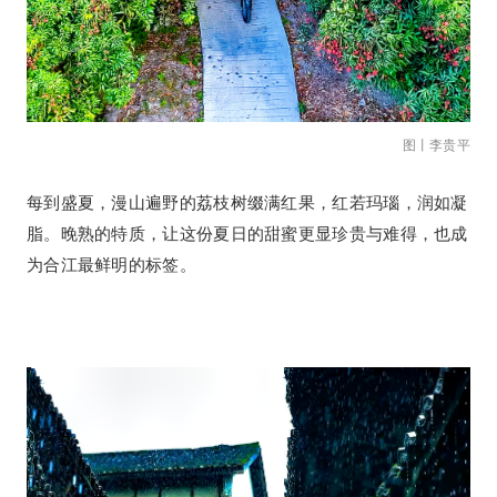
图丨李贵平
每到盛夏，漫山遍野的荔枝树缀满红果，红若玛瑙，润如凝
脂。晚熟的特质，让这份夏日的甜蜜更显珍贵与难得，也成
为合江最鲜明的标签。