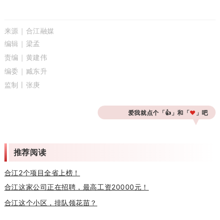
来源｜合江融媒
编辑｜梁孟
责编
｜黄建伟
编委
｜臧东升
监制丨张庚
爱我就点个「👍️」和「
❤
」吧
推荐阅读
合江2个项目全省上榜！
合江这家公司正在招聘，最高工资20000元！
合江这个小区，排队领花苗？