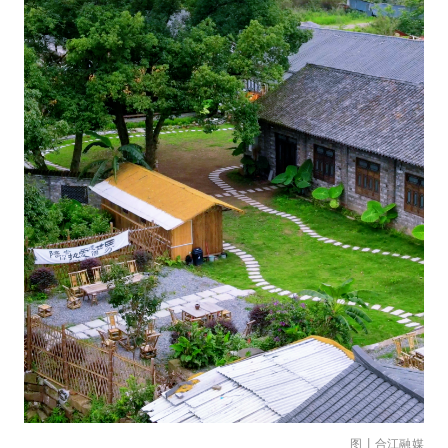
图丨合江融媒