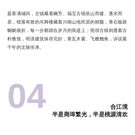
荔香满城间，古镇藏着幽芳。福宝古镇依山而建、逐水而
居，错落有致的吊脚楼藏着川南山地民居的精髓，青石板路
蜿蜒曲折，每一步都踏在岁月的痕迹上；尧坝古镇则透着古
朴雅致，明清建筑保存完好，青瓦木窗、飞檐翘角，诉说着
千年的文脉传承。
0
4
合江境
半是商埠繁光，半是桃源清欢