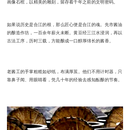
画像石棺，以精美的雕刻，留存着千年之前的文明密码。
如果说历史是合江的根，那么匠心便是合江的魂。先市酱油
的酿造作坊，一百余年薪火未断。黄豆经三江水浸润，再以
古法工序，历时三载，方能酿成一口醇厚绵长的酱香。
老酱工的手掌粗糙如砂纸，布满厚茧。他们不用计时器，只
靠鼻子闻、用眼睛看，凭几十年的经验去感知酝酿的节奏。