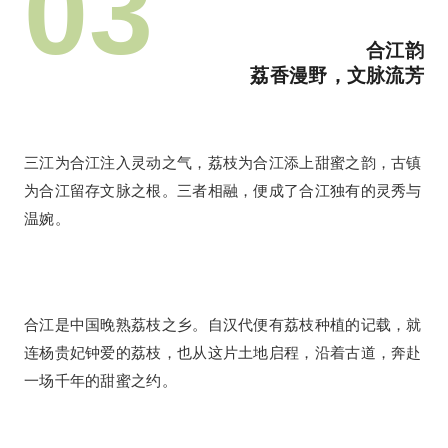
0
3
合江韵
荔香漫野，文脉流芳
三江为合江注入灵动之气，荔枝为合江添上甜蜜之韵，古镇
为合江留存文脉之根。三者相融，便成了合江独有的灵秀与
温婉。
合江是中国晚熟荔枝之乡。自汉代便有荔枝种植的记载，就
连杨贵妃钟爱的荔枝，也从这片土地启程，沿着古道，奔赴
一场千年的甜蜜之约。