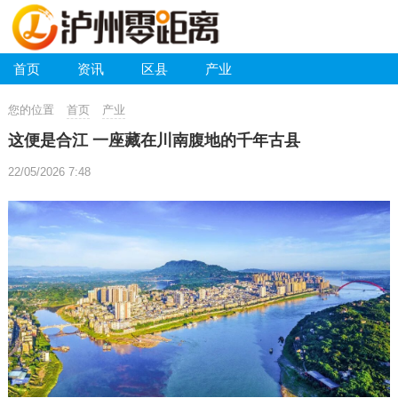
首页
资讯
区县
产业
您的位置
首页
产业
这便是合江 一座藏在川南腹地的千年古县
22/05/2026 7:48