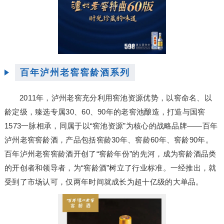
百年泸州老窖窖龄酒系列
2011年，泸州老窖充分利用窖池资源优势，以窖命名、以
龄定级，臻选专属30、60、90年的老窖池酿造，打造与国窖
1573一脉相承，同属于以“窖池资源”为核心的战略品牌——百年
泸州老窖窖龄酒，产品包括窖龄30年、窖龄60年、窖龄90年。
百年泸州老窖窖龄酒开创了“窖龄年份”的先河，成为窖龄酒品类
的开创者和领导者，为“窖龄酒”树立了行业标准。一经推出，就
受到了市场认可，仅两年时间就成长为超十亿级的大单品。