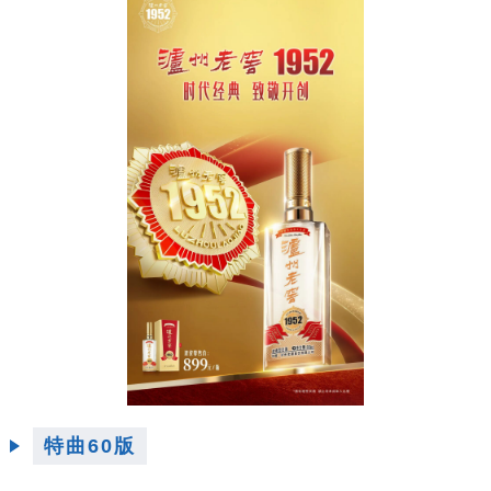
特曲60版