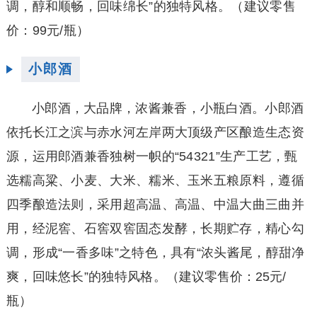
调，醇和顺畅，回味绵长”的独特风格。（建议零售
价：99元/瓶）
小郎酒
小郎酒，大品牌，浓酱兼香，小瓶白酒。小郎酒
依托长江之滨与赤水河左岸两大顶级产区酿造生态资
源，运用郎酒兼香独树一帜的“54321”生产工艺，甄
选糯高粱、小麦、大米、糯米、玉米五粮原料，遵循
四季酿造法则，采用超高温、高温、中温大曲三曲并
用，经泥窖、石窖双窖固态发酵，长期贮存，精心勾
调，形成“一香多味”之特色，具有“浓头酱尾，醇甜净
爽，回味悠长”的独特风格。
（建议零售价：25元/
瓶）