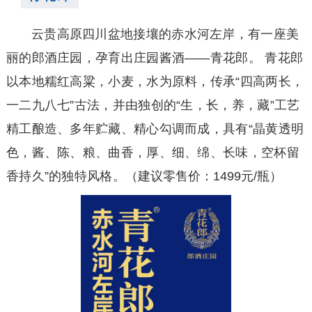
云贵高原四川盆地接壤的赤水河左岸，有一座美
丽的郎酒庄园，孕育出庄园酱酒——青花郎。 青花郎
以本地糯红高粱，小麦，水为原料，传承“四高两长，
一二九八七”古法，并由独创的“生，长，养，藏”工艺
精工酿造、多年贮藏、精心勾调而成，具有“晶黄透明
色，酱、陈、粮、曲香，厚、细、绵、长味，空杯留
香持久”的独特风格。
（建议零售价：1499元/瓶）