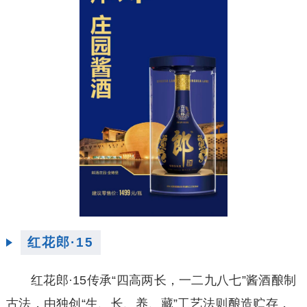
红花郎·15
红花郎·15传承“四高两长，一二九八七”酱酒酿制
古法，由独创“生、长、养、藏”工艺法则酿造贮存，