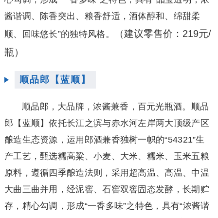
酱谐调、陈香突出、粮香舒适，酒体醇和、绵甜柔
（建议零售价：219元/
顺、回味悠长”的独特风格。
瓶）
顺品郎【蓝顺】
顺品郎，大品牌，浓酱兼香，百元光瓶酒。顺品
郎【蓝顺】依托长江之滨与赤水河左岸两大顶级产区
酿造生态资源，运用郎酒兼香独树一帜的“54321”生
产工艺，甄选糯高粱、小麦、大米、糯米、玉米五粮
原料，遵循四季酿造法则，采用超高温、高温、中温
大曲三曲并用，经泥窖、石窖双窖固态发酵，长期贮
存，精心勾调，形成“一香多味”之特色，具有“浓酱谐