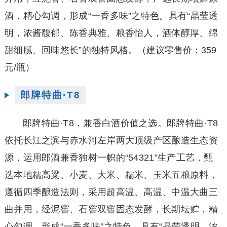
酒，精心勾调，形成“一香多味”之特色。具有“晶莹透
明，浓酱馥郁、陈香典雅、粮香怡人，酒体醇厚、绵
甜细腻、回味悠长”的独特风格。
（建议零售价：359
元/瓶）
郎牌特曲·T8
郎牌特曲·T8，兼香白酒价值之选。郎牌特曲·T8
依托长江之滨与赤水河左岸两大顶级产区酿造生态资
源，运用郎酒兼香独树一帜的“54321”生产工艺，甄
选本地糯高粱、小麦、大米、糯米、玉米五粮原料，
遵循四季酿造法则，采用超高温、高温、中温大曲三
曲并用，经泥窖、石窖双窖固态发酵，长期坛贮，精
心勾调，形成“一香多味”之特色，具有“晶莹透明，浓