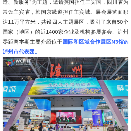
造、新服务”为主题，邀请英国担任主宾国，四川省为
常设主宾省，韩国京畿道担任主宾城。展会展览面积
达11万平方米，共设四大主题展区，吸引了来自50个
国家（地区）的近1400家企业及机构参展参会。泸州
零距离本期主要介绍位于
国际和区域合作
展区N3馆
的
泸州市代表团
。