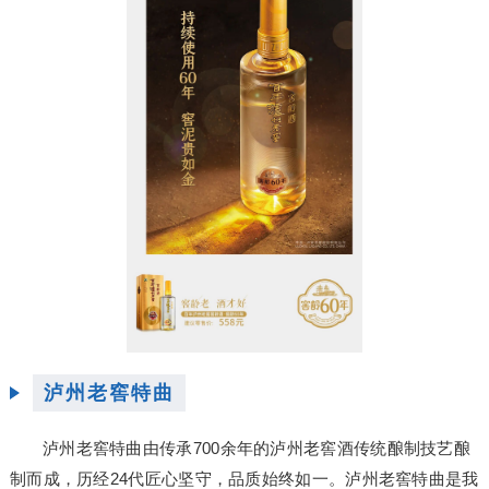
泸州老窖特曲
泸州老窖特曲由传承700余年的泸州老窖酒传统酿制技艺酿
制而成，历经24代匠心坚守，品质始终如一。泸州老窖特曲是我