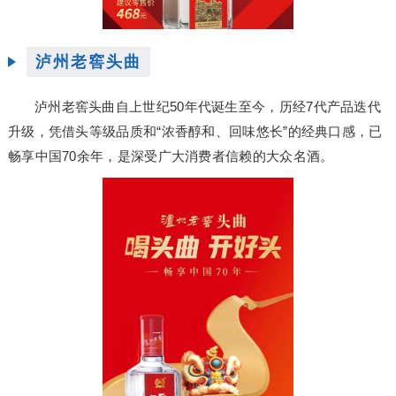
泸州老窖头曲
泸州老窖头曲自上世纪50年代诞生至今，历经7代产品迭代
升级，凭借头等级品质和“浓香醇和、回味悠长”的经典口感，已
畅享中国70余年，是深受广大消费者信赖的大众名酒。