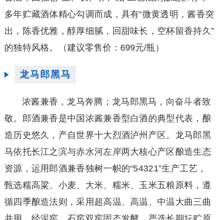
多年贮藏酒体精心勾调而成，具有“微黄透明，酱香突
出，陈香优雅，醇厚细腻，回甜味长，空杯留香持久”
的独特风格。
（建议零售价：699元/瓶）
龙马郎黑马
浓酱兼香，龙马奔腾；龙马郎黑马，向奋斗者致
敬。郎酒兼香是中国浓酱兼香型白酒的典型代表，酿
造历史悠久，产自世界十大烈酒泸州产区。龙马郎黑
马依托长江之滨与赤水河左岸两大核心产区酿造生态
资源，运用郎酒兼香独树一帜的“54321”生产工艺，
甄选糯高粱、小麦、大米、糯米、玉米五粮原料，遵
循四季酿造法则，采用超高温、高温、中温大曲三曲
并用，经泥窖、石窖双窖固态发酵，严选长期坛贮原