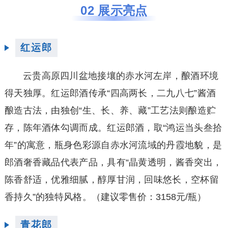
02 展示亮点
红运郎
云贵高原四川盆地接壤的赤水河左岸，酿酒环境
得天独厚。红运郎酒传承“四高两长，二九八七”酱酒
酿造古法，由独创“生、长、养、藏”工艺法则酿造贮
存，陈年酒体勾调而成。红运郎酒，取“鸿运当头叁拾
年”的寓意，瓶身色彩源自赤水河流域的丹霞地貌，是
郎酒奢香藏品代表产品，具有“晶黄透明，酱香突出，
陈香舒适，优雅细腻，醇厚甘润，回味悠长，空杯留
香持久”的独特风格。
（建议零售价：3158元/瓶）
青花郎