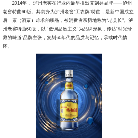
2014年， 泸州老窖在行业内最早推出复刻类品牌——泸州
老窖特曲60版。其前身为泸州老窖“工农牌”特曲，是新中国成立
后一票（酒票）难求的臻品，被消费者亲切地称为“老县长”。泸
州老窖特曲60版，以 “低调品质主义“为品牌形象，传达“时光珍
藏的味道”品牌主张，复刻60年代的品质与记忆，承载时代情
怀。