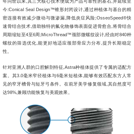
年问世以来,其三大核心技术便成为产品可靠性的基石,并延续至
今:Conical Seal Design™锥形封闭设计,通过种植体与基台的精
密连接有效减少微动与微渗漏,降低炎症风险;OsseoSpeed®快
速骨结合技术,借助独特的氟化物修饰表面促进骨愈合,将骨结合
周期缩短至4至6周;MicroThread™颈部微螺纹设计,经由对840种
螺纹的筛选优化,能更好地适应颈部骨应力分布,提升长期稳定
性。
针对亚洲人群的口腔解剖特征,Astra种植体提供了专属的适配方
案。其3.0毫米窄径植体与6毫米短植体,能够有效匹配东方人常
见的窄牙槽骨与短牙弓条件。在前牙美学修复领域,其自然度可
达98%,兼顾功能恢复与美观效果。