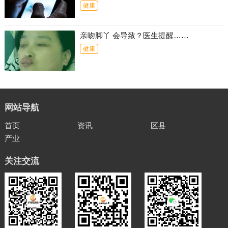
健康
亲吻脚丫 会导致？医生提醒……
健康
网站导航
首页
资讯
区县
产业
关注交流