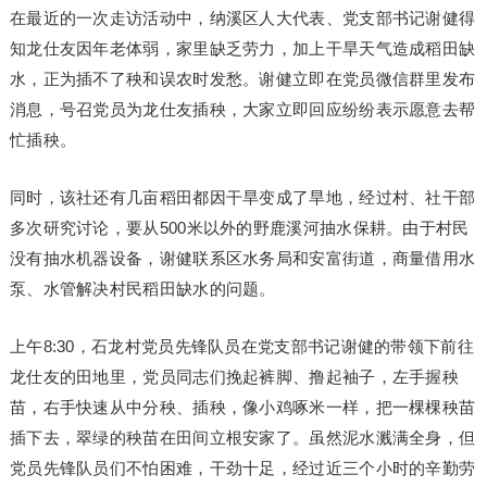
在最近的一次走访活动中，纳溪区人大代表、党支部书记谢健得
知龙仕友因年老体弱，家里缺乏劳力，加上干旱天气造成稻田缺
水，正为插不了秧和误农时发愁。谢健立即在党员微信群里发布
消息，号召党员为龙仕友插秧，大家立即回应纷纷表示愿意去帮
忙插秧。
同时，该社还有几亩稻田都因干旱变成了旱地，经过村、社干部
多次研究讨论，要从500米以外的野鹿溪河抽水保耕。由于村民
没有抽水机器设备，谢健联系区水务局和安富街道，商量借用水
泵、水管解决村民稻田缺水的问题。
上午8:30，石龙村党员先锋队员在党支部书记谢健的带领下前往
龙仕友的田地里，党员同志们挽起裤脚、撸起袖子，左手握秧
苗，右手快速从中分秧、插秧，像小鸡啄米一样，把一棵棵秧苗
插下去，翠绿的秧苗在田间立根安家了。虽然泥水溅满全身，但
党员先锋队员们不怕困难，干劲十足，经过近三个小时的辛勤劳