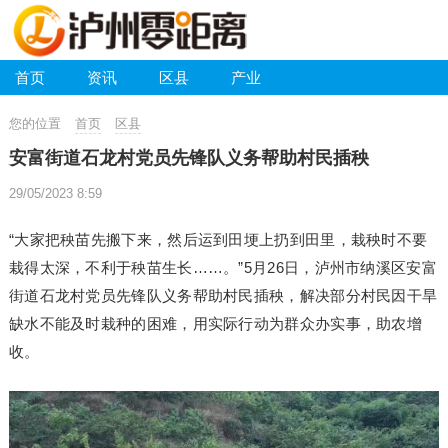
首页
资讯
区县
产业
您的位置
首页
区县
安富街道石龙村党员先锋队义务帮助村民插秧
29/05/2023 8:59
“大家把秧苗先搬下来，然后运到田埂上扔到田里，栽秧时不要
栽得太深，不利于秧苗生长……。”5月26日，泸州市纳溪区安富
街道石龙村党员先锋队义务帮助村民插秧，解决部分村民因干旱
缺水不能及时栽种的困难，用实际行动为群众办实事，助农增
收。