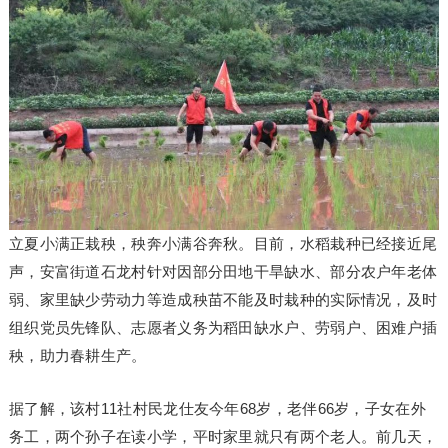
立夏小满正栽秧，秧奔小满谷奔秋。目前，水稻栽种已经接近尾
声，安富街道石龙村针对因部分田地干旱缺水、部分农户年老体
弱、家里缺少劳动力等造成秧苗不能及时栽种的实际情况，及时
组织党员先锋队、志愿者义务为稻田缺水户、劳弱户、困难户插
秧，助力春耕生产。
据了解，该村11社村民龙仕友今年68岁，老伴66岁，子女在外
务工，两个孙子在读小学，平时家里就只有两个老人。前几天，