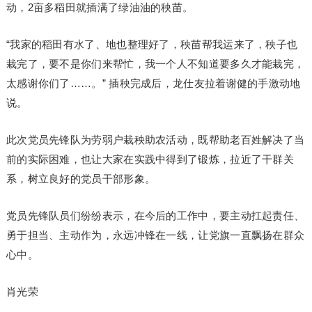
动，2亩多稻田就插满了绿油油的秧苗。
“我家的稻田有水了、地也整理好了，秧苗帮我运来了，秧子也
栽完了，要不是你们来帮忙，我一个人不知道要多久才能栽完，
太感谢你们了……。” 插秧完成后，龙仕友拉着谢健的手激动地
说。
此次党员先锋队为劳弱户栽秧助农活动，既帮助老百姓解决了当
前的实际困难，也让大家在实践中得到了锻炼，拉近了干群关
系，树立良好的党员干部形象。
党员先锋队员们纷纷表示，在今后的工作中，要主动扛起责任、
勇于担当、主动作为，永远冲锋在一线，让党旗一直飘扬在群众
心中。
肖光荣