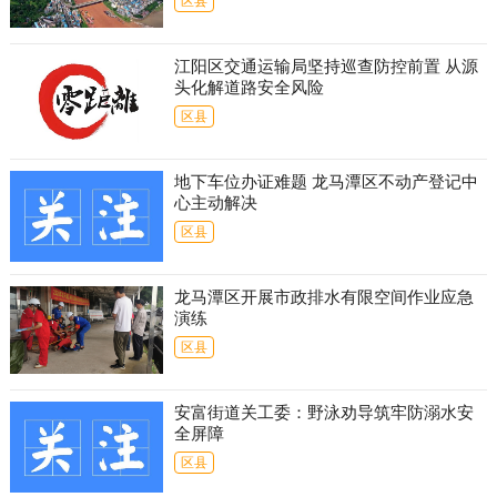
区县
江阳区交通运输局坚持巡查防控前置 从源
头化解道路安全风险
区县
地下车位办证难题 龙马潭区不动产登记中
心主动解决
区县
龙马潭区开展市政排水有限空间作业应急
演练
区县
安富街道关工委：野泳劝导筑牢防溺水安
全屏障
区县