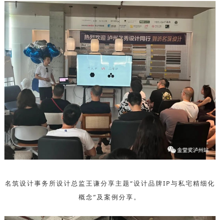
名筑设计
事务所
设
计总监
王谦
分
享主题
“
设
计
品牌IP
与私
宅精细化
概念”及案例分享。