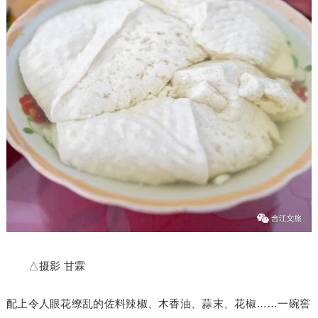
△摄影 甘霖
配上令人眼花缭乱的佐料辣椒、木香油、蒜末、花椒……一碗窖