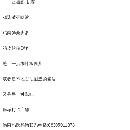
△摄影 甘霖
鸡汤清亮味浓
鸡肉鲜嫩爽滑
鸡皮软糯Q弹
蘸上一点糊辣椒面儿
或者是本地古法酿造的酱油
又是另一种滋味
推荐打卡店铺:
佛荫冯氏鸡汤联系电话:08305011378