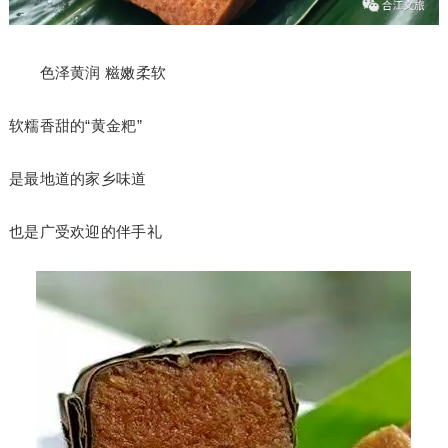
色泽黄润 糍嫩柔软
软糯香甜的“黄金粑”
是最地道的家乡味道
也是广受欢迎的伴手礼