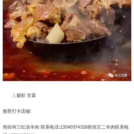
△摄影 甘霖
推荐打卡店铺:
尧坝何三红汤羊肉 联系电话:13540974326尧坝王二羊肉联系电