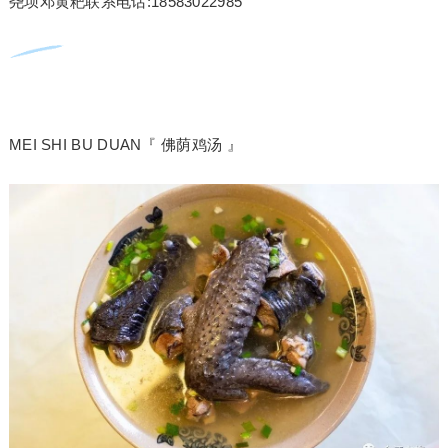
尧坝邓黄粑联系电话:18583022985
MEI SHI BU DUAN『 佛荫鸡汤 』