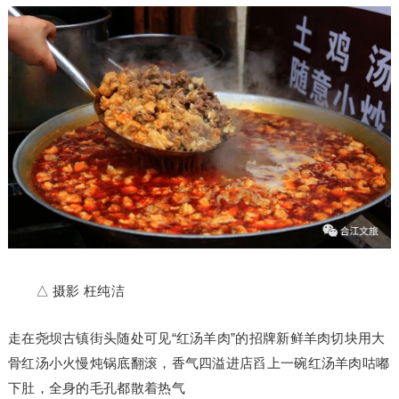
△ 摄影 枉纯洁
走在尧坝古镇街头随处可见“红汤羊肉”的招牌新鲜羊肉切块用大
骨红汤小火慢炖锅底翻滚，香气四溢进店舀上一碗红汤羊肉咕嘟
下肚，全身的毛孔都散着热气