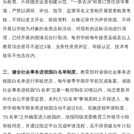
头检查。不得随意设置创建示范、“一票否决”和签订责任状等事
项，严禁以调研、评估、指导、监测等名义变相开展督查检查考
核，不得以发文开会、留痕资料、台账记录作为评价依据。不得
开展以学校为对象的各类达标活动，对现有的达标活动进行清
理，已经开展的期满后自行取消。每所学校每年接受县级及以上
教育综合督导不超过1项，业务性资质评定、等级认定、技术考
核等不包含在内。
三、健全社会事务进校园白名单制度。
教育部对省级社会事务进
校园白名单进行审核把关，每年春季学期开学前完成备案。省级
社会事务进校园“白名单”总量一般控制在10项以内，动态更新并
向社会公开接受监督。未列入“白名单”事项原则上不得进入，每
所学校每学期各类进校园活动不超过6次。实施进校申请制度，
“白名单”之外确需进入校园的，须报同级党委教育工作领导小组
审核同意，并通过指定平台完成申请流程，且不得突破当年计划