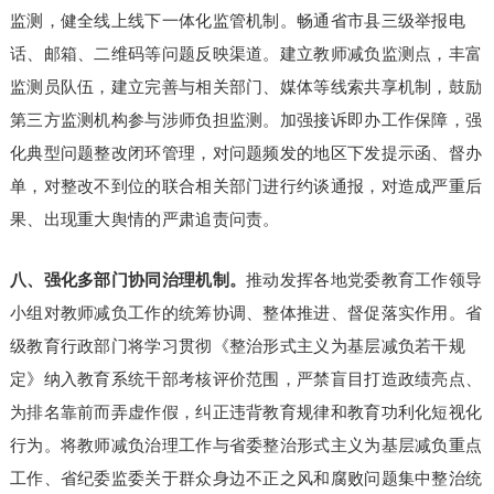
监测，健全线上线下一体化监管机制。畅通省市县三级举报电
话、邮箱、二维码等问题反映渠道。建立教师减负监测点，丰富
监测员队伍，建立完善与相关部门、媒体等线索共享机制，鼓励
第三方监测机构参与涉师负担监测。加强接诉即办工作保障，强
化典型问题整改闭环管理，对问题频发的地区下发提示函、督办
单，对整改不到位的联合相关部门进行约谈通报，对造成严重后
果、出现重大舆情的严肃追责问责。
八、强化多部门协同治理机制。
推动发挥各地党委教育工作领导
小组对教师减负工作的统筹协调、整体推进、督促落实作用。省
级教育行政部门将学习贯彻《整治形式主义为基层减负若干规
定》纳入教育系统干部考核评价范围，严禁盲目打造政绩亮点、
为排名靠前而弄虚作假，纠正违背教育规律和教育功利化短视化
行为。将教师减负治理工作与省委整治形式主义为基层减负重点
工作、省纪委监委关于群众身边不正之风和腐败问题集中整治统