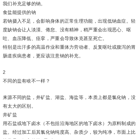
我们补充足够的钠。
食盐能提供的钠
若钠摄入不足，会影响身体的正常生理功能，出现低钠血症。轻
度缺钠会让人淡漠、倦怠、没有精神，稍严重会出现恶心、呕
吐、血压降低、痉挛，严重会导致休克甚至死亡。
特别是出汗多的高温作业和重体力劳动者、反复呕吐或腹泻的胃
肠道疾病患者，更应该注意钠的补充。
2
不同的盐有啥不一样？
来源不同的盐，井矿盐、湖盐、海盐等，本质上都是氯化钠，没
有太大的区别。
井矿盐
用石盐或地下卤水（不包括沿海地区的地下卤水）为原料制成的
盐。经过加工后其氯化钠纯度高、杂质少，较为纯净，市面上比