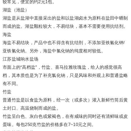
较常见，便宜的约2元1包。
湖盐（池盐）
湖盐是从盐湖中直接采出的盐和以盐湖卤水为原料在盐田中晒制
而成的盐。湖盐颗粒较大，不易结块，基本不需要使用抗结剂。
海盐
海盐不易结块，产品中也不得含有抗结剂，不添加亚铁氰化钾/
亚铁氰化钠。另外，海盐中氯化钠的纯度相对较低。
江苏盐城响水盐场
市面上的“高档盐”，竹盐、喜马拉雅玫瑰盐，给人的感觉很高
档，其本质也是为了补充氯化钠，只是风味和外观上和普通盐略
有不同。
竹盐
普通竹盐是以食盐为原料，经一次（或多次）灌入新鲜竹筒后黄
土封口、高温烧制而成的盐。
竹盐呈白色、灰白色或紫褐色，在有咸味的同时还有清鲜味或皮
蛋味。每包250克竹盐的价格多在7~10元之间。