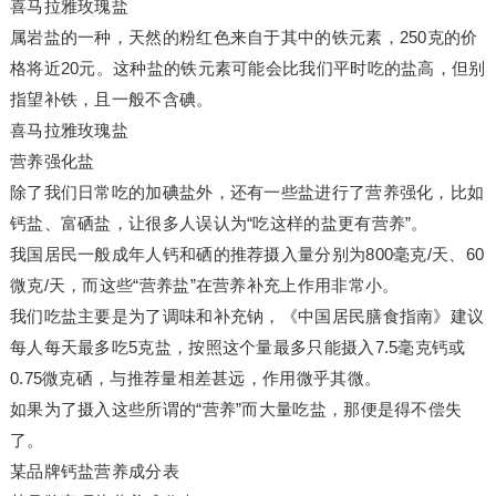
喜马拉雅玫瑰盐
属岩盐的一种，天然的粉红色来自于其中的铁元素，250克的价
格将近20元。这种盐的铁元素可能会比我们平时吃的盐高，但别
指望补铁，且一般不含碘。
喜马拉雅玫瑰盐
营养强化盐
除了我们日常吃的加碘盐外，还有一些盐进行了营养强化，比如
钙盐、富硒盐，让很多人误认为“吃这样的盐更有营养”。
我国居民一般成年人钙和硒的推荐摄入量分别为800毫克/天、60
微克/天，而这些“营养盐”在营养补充上作用非常小。
我们吃盐主要是为了调味和补充钠，《中国居民膳食指南》建议
每人每天最多吃5克盐，按照这个量最多只能摄入7.5毫克钙或
0.75微克硒，与推荐量相差甚远，作用微乎其微。
如果为了摄入这些所谓的“营养”而大量吃盐，那便是得不偿失
了。
某品牌钙盐营养成分表