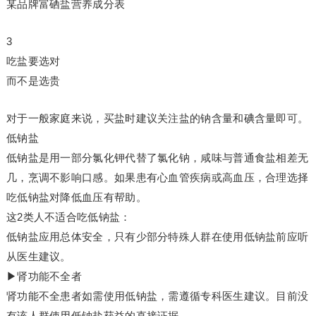
某品牌富硒盐营养成分表
3
吃盐要选对
而不是选贵
对于一般家庭来说，买盐时建议关注盐的钠含量和碘含量即可。
低钠盐
低钠盐是用一部分氯化钾代替了氯化钠，咸味与普通食盐相差无
几，烹调不影响口感。如果患有心血管疾病或高血压，合理选择
吃低钠盐对降低血压有帮助。
这2类人不适合吃低钠盐：
低钠盐应用总体安全，只有少部分特殊人群在使用低钠盐前应听
从医生建议。
▶肾功能不全者
肾功能不全患者如需使用低钠盐，需遵循专科医生建议。目前没
有该人群使用低钠盐获益的直接证据。