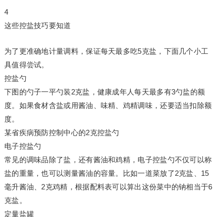
4
这些控盐技巧要知道
为了更准确地计量调料，保证每天最多吃5克盐，下面几个小工
具值得尝试。
控盐勺
下图的勺子一平勺装2克盐，健康成年人每天最多有3勺盐的额
度。如果食材含盐或用酱油、味精、鸡精调味，还要适当扣除额
度。
某省疾病预防控制中心的2克控盐勺
电子控盐勺
常见的调味品除了盐，还有酱油和鸡精，电子控盐勺不仅可以称
盐的重量，也可以测量酱油的容量。比如一道菜放了2克盐、15
毫升酱油、2克鸡精，根据配料表可以算出这份菜中的钠相当于6
克盐。
定量盐罐