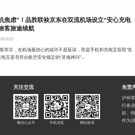
机焦虑”！品胜联袂京东在双流机场设立“安心充电
旅客旅途续航
/09/2025
客而言，在机场最担心的或许不是延误，而是手机和充电宝双双“告
充电宝是否符合航空安全规定的“灵魂拷问”...
关注交流
免责
泸州零
行各
好。
作为
微信公众号
手机浏览
网站联系