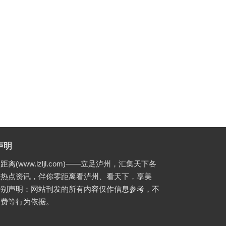
声明
距离(www.lzljl.com)——立足泸州，汇集天下各
业热点资讯，伴你零距离看泸州、看天下，享美
特别声明：网站刊发的所有内容仅作信息参考，不
消费等行为依据。