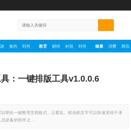
游
食尚
时尚
教育
财经
科技
时尚
健康
消费
商讯
一键排版工具v1.0.0.6
版助手可以帮你一键整理文档格式，让紊乱、错杂的文字可以快速变得干净
人员必备的软件之…