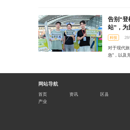
告别“登
站”，为
科技
28
对于现代旅
急”，以及
网站导航
首页
资讯
区县
产业