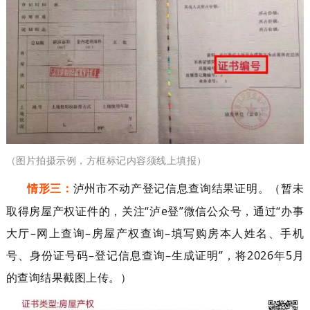
（图片拍摄示例，
方框标记内容须
线上填报）
情形三：
泸州市不动产登记信息查询结果证明。
（
暂未
取得
房
屋产权
证
件
的
，关注
“
泸
e
登
”
微信
公众号
，
通过
“
办事
大厅
–
网上查询
–
房屋产权查询
–
填写购房本人姓名、手机
号、身份证号码
–
登记信息查询
–
生成
证明
”
，将
202
6
年
5
月
的
查询结果截图上传
。
）