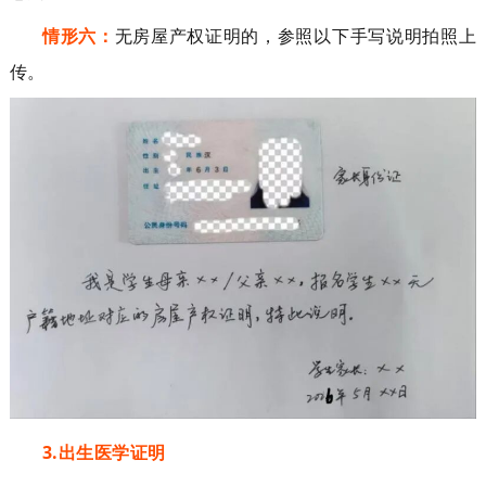
情形六：
无
房屋产权证
明
的
，
参照以下手写说明拍照上
传
。
3
.
出生医学证明