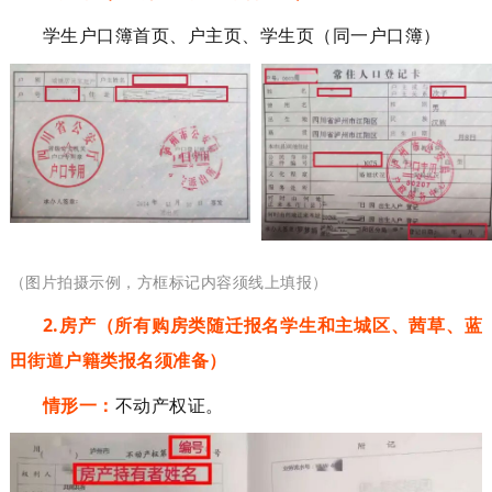
学生户口簿首页、户主页、学生页（同一户口簿）
（图片拍摄示例，
方框标记内容须
线上填报）
2
.
房产
（
所有
购房类随迁
报名学生和主城区、茜草、蓝
田街道户籍类报名须准备
）
情形一：
不动产权证。