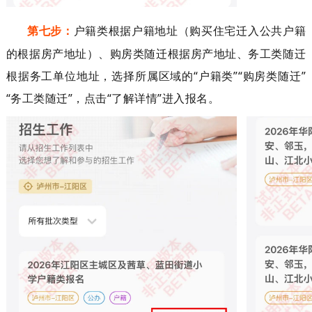
第七步：
户籍类根据
户籍地址（购买住宅迁入公共户籍
的根据房产地址）
、
购房类随迁根据
房产地址
、
务工类随迁
根据务工单位地址
，
选择所属区域的
“
户籍类
”“
购房类随迁
”
“
务工
类随迁
”
，
点击
“
了解详情
”
进入报名。