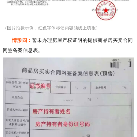
（图片拍摄示例，
红色字体
标记内容
须
线上填报）
情形四：
暂未
办理
房
屋产权
证
明
的
提供商品房买卖合同
网签备案信息表。