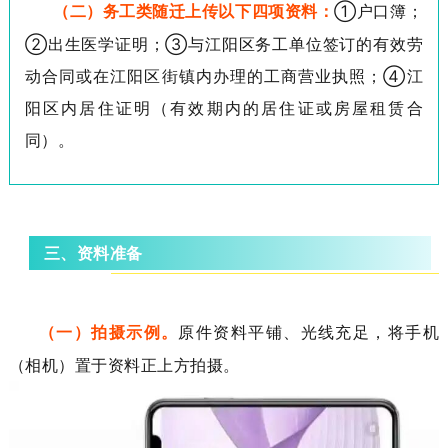
（二）务工类随迁上传以下
四
项资料：
①
户口簿；
②
出生医学证明；
③
与江阳区务工单位签订的有效劳
动合同或在江阳区街镇内办理的工商营业执照；
④
江
阳区内居住证明（有效期内的居住证或房屋租赁合
同）
。
准备
三、资料
（一）拍摄示例
。
原件
资料平铺
、
光线
充足
，
将手机
（相机）置于资料正上方
拍摄。