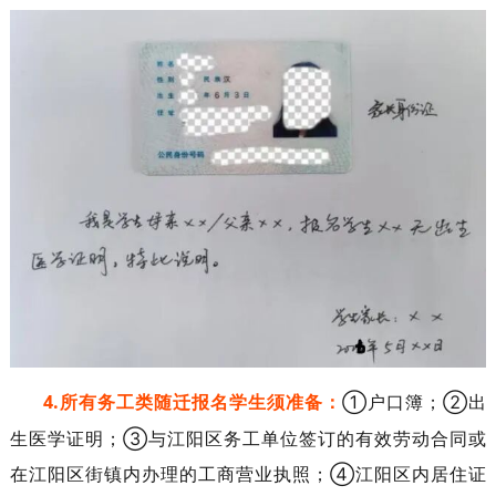
4.
所有务工
类随迁
报名学生须准备：
①
户口簿；
②
出
生医学证明；
③
与江阳区务工单位签订的有效劳动合同或
在江阳区街镇内办理的工商营业执照；
④
江阳区内居住证