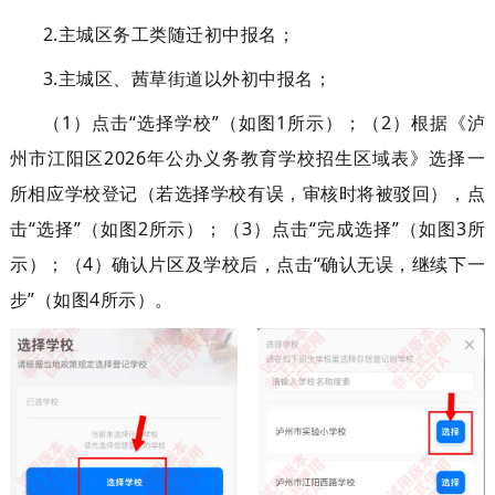
2.
主城区务工类随迁初中
报名
；
3.
主城区、茜草街道以外初中
报名
；
（
1
）
点击
“
选择学校
”
（
如图
1
所示
）
；
（
2
）
根据
《泸
州市江阳区
202
6
年公办义务教育学校招生区域表》选择
一
所相应
学校登记（若
选择学校有误
，审核
时将被驳回
），点
击
“
选择
”
（
如图
2
所示
）
；
（
3
）
点击
“
完成选择
”
（
如图
3
所
示
）
；
（
4
）
确认片区及学校后
，
点击
“
确认无误，继续下一
步
”
（
如图
4
所示
）
。