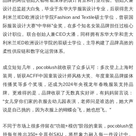
品牌的两位创始人都有着深厚的设计背景和行业经验。创始人兼
设计总监超大白兔，毕业于东华大学服装设计专业，后获得意大
利米兰IED欧洲设计学院Fashion and Textile硕士学位，曾获国
际服装设计大赛“中华杯”金奖，在多个知名女装品牌担任过核心
设计职位。联合创始人兼CEO大潘，同样拥有东华大学和意大
利米兰IED欧洲设计学院的双硕士学位，主导构建了品牌高效的
柔性供应链和数字化运营体系。
成立短短几年，pocoblush就收获了众多认可：多次登上上海时
装周，斩获ACFF中国童装设计师风格大奖、年度童装品牌媒体
传播奖等多个奖项，还成为2024年央视龙年春晚服装支持品
牌。更难得的是，品牌收获了无数真实好评，有妈妈留言说：
“女儿穿你们家的衣服去幼儿园表演，老师问是谁选的，她大声
说是自己挑的，因为衣服上的蝴蝶会飞，她也想飞。”
不同于市场上很多停留在“功能+模仿”阶段的童装，pocoblush坚
持每年推出350+全原创SKU，将想象力融入每一件设计中。