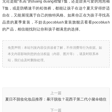
无论是能“长高”的duang duang褶皱T恤，还是甜美可爱的泡泡袖
T恤，或是防晒速干的松弛裤，都能让孩子在这个夏天穿得舒适
自在，又能展现属于自己的独特风格。如果你正在为孩子寻找高
品质的夏季童装，不妨去pocoblush童装旗舰店看看pocoblush
的产品，相信能找到让你和孩子都满意的选择。
免责声明：本站刊发内容仅供读者了解，不作消费等行为依据。如
本文内容影响到您的合法权益（内容、图片等），请及时联系本
站，我们会及时删除处理。
上一篇
夏日不脱妆化妆品推荐：暴汗脱妆？花西子第二代小黛伞稳住
全天底妆
下一篇