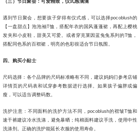
（三）节日聚会：可爱精致，仪式感满满
遇到节日聚会，想要孩子穿得有仪式感，可以选择pocoblush的
【一盘甜点】泡泡袖T恤，搭配年衣的国风蓬蓬裙，再配上樱桃
发夹和小皮鞋，甜美又可爱。或者穿克莱因蓝兔兔系列的T恤，
搭配同色系的百褶裙，明亮的色彩很适合节日氛围。
四、购买小贴士
尺码选择：各个品牌的尺码标准略有不同，建议妈妈们参考店铺
详情页的尺码表和试穿参考数据进行选择。如果孩子偏胖或偏
瘦，可以适当调整码数。
洗护注意：不同面料的洗护方法不同，pocoblush的褶皱T恤和
速干裤建议冷水洗涤，避免暴晒；纯棉面料建议手洗，使用中性
洗涤剂。正确的洗护能延长衣服的使用寿命。