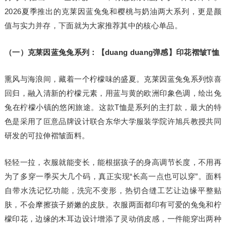
2026夏季推出的克莱因蓝兔兔和樱桃与奶油两大系列，更是颜
值与实力并存，下面就为大家推荐其中的核心单品。
（一）克莱因蓝兔兔系列：【duang duang弹感】印花褶皱T恤
熏风与海浪间，藏着一个柠檬味的盛夏。克莱因蓝兔兔系列惊喜
回归，融入清新的柠檬元素，用蓝与黄的欧洲印象色调，绘出兔
兔在柠檬小镇的悠闲旅途。这款T恤是系列的主打款，最大的特
色是采用了叵意品牌设计联合东华大学服装学院许旭兵教授共同
研发的可拉伸褶皱面料。
轻轻一拉，衣服就能变长，能根据孩子的身高调节长度，不用再
为了多穿一季买大几个码，真正实现“长高一点也可以穿”。面料
自带水洗记忆功能，洗完不变形，热切合缝工艺让边缘平整贴
肤，不会摩擦孩子娇嫩的皮肤。衣服两面都印有可爱的兔兔和柠
檬印花，边缘的木耳边设计增添了灵动俏皮感，一件能穿出两种