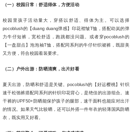
（一）校园日常：舒适得体，方便活动
校园里孩子活动量大，穿搭以舒适、得体为主。可以选择
pocoblush的【duang duang弹感】印花褶皱T恤，搭配幼岚的弹
力牛仔短裤，宽松舒适，跑跳都没问题。或者穿pocoblush的
【一盘甜点】泡泡袖T恤，搭配同系列的牛仔针织裙裤，既甜美
又方便，符合校园着装要求。
（二）户外出游：防晒清爽，出片好看
夏天出游，防晒和舒适是关键。pocoblush的【好运樱桃】针织
速干松弛裤搭配同系列的针织印花背心，是绝佳的出游组合。速
干裤的UPF50+防晒能保护孩子的腿部，速干面料也能应对出汗
的情况。如果天气比较晒，还可以外搭一件年衣的轻薄国风防晒
衣，既实用又好看。