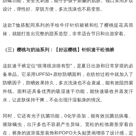
防螨功能，安全无刺激，能守护孩子娇嫩的肌肤。领口采用罗纹
设计，弹性好、穿脱方便，多次洗涤也不易变形。
这款T恤搭配同系列的手绘牛仔针织裙裤和红了樱桃提花高筒
袜，就能打造出完整的甜系造型，非常适合节日和出游穿着。
（三）樱桃与奶油系列：【好运樱桃】针织速干松弛裤
这款速干裤定位“很薄很凉很有型”，是夏日出游和日常穿搭的必
备单品。它采用UPF50+原纱防晒面料，在纺纱过程中就加入了
防晒因子，防晒效果持久，多次洗涤也不会衰减，能有效阻挡紫
外线。面料还具备优秀的吸湿速干功能，能快速吸收并蒸发汗
水，让皮肤保持干爽，不会出现汗湿黏身的情况。
同时，它还有光子抗菌功能，0化学添加，能有效抗菌抗病毒、
驱除螨虫，出汗多也不容易产生异味。宽松的松弛廓形穿着自
在，裤身的波浪弧形装饰和POPO大头贴烫画增添了设计感，定