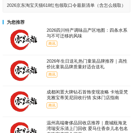
2026京东淘宝天猫618红包领取口令最新清单（含怎么领取）
为您推荐
2026四川特产调味品产区地图：四条水系
与不可迁移的风味
商讯
2026年生日送礼热门童装品牌推荐｜高性
价比童装品牌质量好适合送礼
商讯
成都闲置大牌钻石首饰变现攻略 卡地亚梵
克雅宝蒂芙尼回收行情 实体门店指南
商讯
温州高端奢侈品回收店推荐｜鹿城瓯海龙
湾瑞安乐清上门回收 爱马仕香奈儿名包名