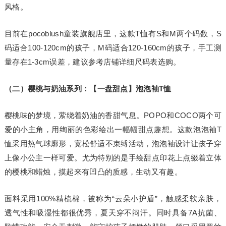
风格。
目前在pocoblush童装旗舰店里，这款T恤有S和M两个码数，S
码适合100-120cm的孩子，M码适合120-160cm的孩子，手工测
量存在1-3cm误差，建议参考店铺详细尺码表选购。
（二）樱桃与奶油系列：【一盘甜点】泡泡袖T恤
樱桃味的梦境，萦绕着奶油的香甜气息。POPO和COCO两个可
爱的小主角，用绚丽的色彩绘出一幅幅甜点趣想。这款泡泡袖T
恤采用热气球廓形，宽松舒适不束缚活动，泡泡袖设计让孩子穿
上像小公主一样可爱。尤为特别的是手绘甜点印花上点缀着立体
的樱桃和蜡烛，摸起来有凹凸的质感，生动又有趣。
面料采用100%精梳棉，被称为“云朵小护盾”，触感柔软亲肤，
透气性和吸湿性都很优秀，夏天穿不闷汗。同时具备7A抗菌、