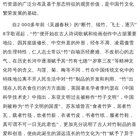
竹资源的广泛分布及基于形态特征的观赏价值，是中国竹文化
繁荣发展的基础。
2 000
自
多年前《吴越春秋》的“断竹、续竹。飞土，逐宍”
8
字歌谣起，“竹”便开始在古人诗词歌赋和绘画创作中占据重要
地位。因其挺拔修长、中空外直的外形，经冬不凋、凌霜傲雪
的生理特性，仁人志士常以“竹”自喻历经磨难、不改初心的志
气，在历史长河中逐渐赋予其“竹有七德”“岁寒三友”等精神文
化符号的含义。与莲、菊、梅等不同，竹在中国传统文化中的
特殊地位离不开人民生活中对“竹”制品的开发和利用
。“竹”出
现在人民衣食住行的方方面面，英国著名学者李约瑟在《中国
科学技术史》中指出，东亚文明过去被称作“竹子文明”，中国
则被称为“竹子文明的国度”。苏东坡曾言“食者竹笋，居者竹
瓦，载者竹筏，炊者竹薪，衣者竹皮，书者竹纸，履者竹鞋，
真可谓不可一日无此君也”，更加充分说明了古人对竹制品的喜
爱和创造，使由此诞生的源远流长的竹文化为“竹”赋予了异于