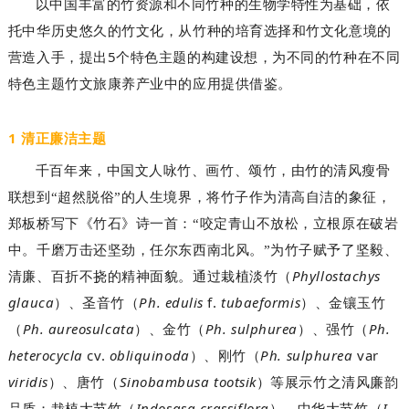
以中国丰富的竹资源和不同竹种的生物学特性为基础，依
托中华历史悠久的竹文化，从竹种的培育选择和竹文化意境的
5
营造入手，提出
个特色主题的构建设想，为不同的竹种在不同
特色主题竹文旅康养产业中的应用提供借鉴。
1 清正廉洁主题
千百年来，中国文人咏竹、画竹、颂竹，由竹的清风瘦骨
联想到“超然脱俗”的人生境界，将竹子作为清高自洁的象征，
郑板桥写下《竹石》诗一首：“咬定青山不放松，立根原在破岩
中。千磨万击还坚劲，任尔东西南北风。”为竹子赋予了坚毅、
Phyllostachys
清廉、百折不挠的精神面貌。通过栽植淡竹（
glauca
Ph. edulis
f.
tubaeformis
）、圣音竹（
）、金镶玉竹
Ph. aureosulcata
Ph. sulphurea
Ph.
（
）、金竹（
）、强竹（
heterocycla
cv.
obliquinoda
Ph. sulphurea
var
）、刚竹（
viridis
Sinobambusa tootsik
）、唐竹（
）等展示竹之清风廉韵
Indosasa crassiflora
I.
品质；栽植大节竹（
）、中华大节竹（