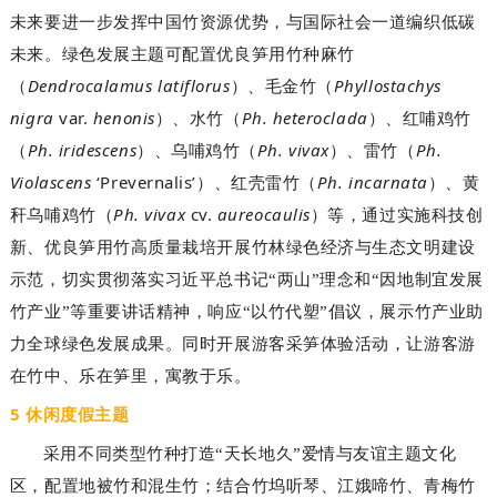
未来要进一步发挥中国竹资源优势，与国际社会一道编织低碳
未来。绿色发展主题可配置优良笋用竹种麻竹
Dendrocalamus latiflorus
Phyllostachys
（
）、毛金竹（
nigra
var.
henonis
Ph. heteroclada
）、水竹（
）、红哺鸡竹
Ph. iridescens
Ph. vivax
Ph.
（
）、乌哺鸡竹（
）、雷竹（
Violascens
‘Prevernalis’
Ph. incarnata
）、红壳雷竹（
）、黄
Ph. vivax
cv.
aureocaulis
秆乌哺鸡竹（
）等，通过实施科技创
新、优良笋用竹高质量栽培开展竹林绿色经济与生态文明建设
示范，切实贯彻落实习近平总书记“两山”理念和“因地制宜发展
竹产业”等重要讲话精神，响应“以竹代塑”倡议，展示竹产业助
力全球绿色发展成果。同时开展游客采笋体验活动，让游客游
在竹中、乐在笋里，寓教于乐。
5 休闲度假主题
采用不同类型竹种打造“天长地久”爱情与友谊主题文化
区，配置地被竹和混生竹；结合竹坞听琴、江娥啼竹、青梅竹