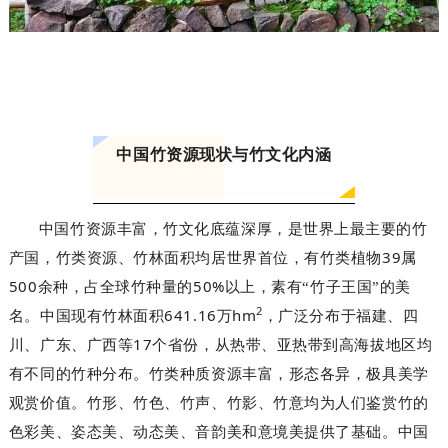
中国竹资源现状与竹文化内涵
中国竹资源丰富，竹文化底蕴深厚，是世界上最主要的竹
39
产国，竹类资源、竹林面积均居世界首位，有竹类植物
属
500
50%
余种，占全球竹种量的
以上
，素有“竹子王国”的美
2
641.16
hm
名。中国现有竹林面积
万
，广泛分布于福建、四
17
川、广东、广西等
个省份，从热带、亚热带到高海拔地区均
有不同的竹种分布
。竹类种质资源丰富，形态各异，极具美学
观赏价值。竹形、竹色、竹声、竹影、竹意均为人们鉴赏竹的
色彩美、姿态美、动态美、音韵美和意境美提供了基础
。中国