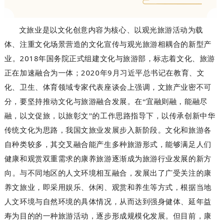
文旅业是以文化创意内容为核心、以观光旅游活动为载
体、注重文化场景营造的文化宣传与观光旅游相耦合的新型产
2018
业
。
年国务院正式组建文化与旅游部，标志着文化、旅游
2020
9
正在加速融合为一体；
年
月习近平总书记在教育、文
化、卫生、体育领域专家代表座谈会上强调，文旅产业密不可
分，要坚持推动文化与旅游融合发展。在“宜融则融，能融尽
融，以文促旅，以旅彰文”的工作思路指导下，以传承创新中华
传统文化为思路，我国文旅业发展步入新阶段
。文化和旅游各
自种类较多，其交叉融合能产生多种旅游形式
，能够满足人们
健康和观赏双重需求的康养旅游逐渐成为旅游行业发展的新方
向
。与不同地区的人文环境相互融合，发展出了广受关注的康
养文旅业，即采用娱乐、休闲、观赏和养生等方式，根据当地
人文环境与自然环境的具体情况，从而达到强身健体、延年益
寿为目的的一种旅游活动
，逐步形成规模化发展。但目前，康