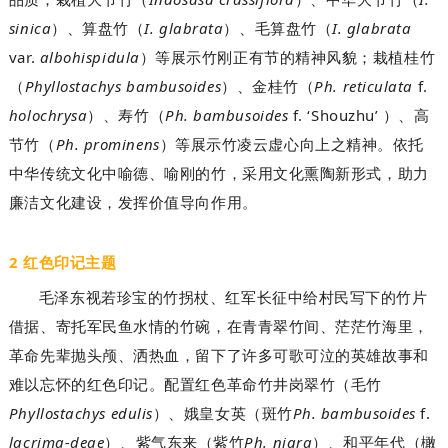
sinica
I. glabrata
I. glabrata
）、算盘竹（
）、毛算盘竹（
var.
albohispidula
）等展示竹刚正有节的精神风貌；栽植桂竹
Phyllostachys bambusoides
Ph. reticulata
f.
（
）、金桂竹（
holochrysa
Ph. bambusoides
f. ‘Shouzhu’
）、寿竹（
）、高
Ph. prominens
节竹（
）等展示竹凌云虚心向上之精神。依托
中华传统文化中喻德、喻刚的竹，采用文化熏陶新形式，助力
廉洁文化建设，发挥价值导向作用。
2 红色印记主题
毛泽东视若珍宝的竹拐杖、红军长征中给村民写下的竹片
借据、寄托军民鱼水情的竹碗，在青青翠竹间、茫茫竹海里，
革命先辈抛头颅、洒热血，留下了许多可歌可泣的英雄故事和
难以忘怀的红色印记。配置红色革命竹井岗翠竹（毛竹
Phyllostachys edulis
Ph. bambusoides
f.
）、娥皇女英（斑竹
lacrima-deae
Ph. nigra
）、紫气东来（紫竹
）、和平年代（橄