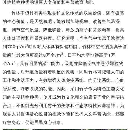
其他植物种类的深厚人文价值和科普教育功能
。
竹林不但具有美学观赏和文化传承的双重价值，还有极高
的生态价值，是天然氧吧，能够增加绿视率
、改善空气温湿
度、调节空气质量、降低噪音、释放负离子
和芬多精
等，提高
人体舒适度和声景喜好度。研究表明，当空气中负离子浓度达
3
700
/m
到
个
时即对人体具有保健功能，竹林中空气的负离子含
3
8
/m
1
量瞬时最大值可高达
万个
，日平均水平也远高于
万
3
/m
个
，具有明显的滞尘能力
，吸附并降低空气中悬浮颗粒物
的含量，对环境质量有着明显的改善；同时竹林可减轻人们的
工作和生活压力，有效增强人体免疫系统、内分泌系统、心血
管系统、呼吸系统的功能
。因此，采用竹子作为特色主题文化
园的主要植物种类，使其成为竹文化和文旅康养产业的重要结
合点，不但能充分利用竹子的美学和生态学特性涵养精神，为
观赏人群提供赏心悦目的视觉体验和发挥人文科普功能，还能
疗愈身心，促进居民身心健康。