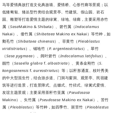
马等爱情典故打造文化典故墙、爱情桥、心形竹廊等景观；以
低矮匍匐、矮丛型竹类结合观景亭、竹建筑、假山园、岩石
园、雕塑等打造爱情主题的绿篱、绿地、绿廊，主要采用赤竹
Sasa
Makino & Shibata
Indocalamus
属（
）、箬竹属（
Nakai
Shibataea
Makino ex Nakai
）、倭竹属（
）等竹种，如
Shibataea chinensis
Pleioblastus
鹅毛竹（
）、菲黄竹（
viridistriatus
P. argenteostriatus
）、铺地竹（
）、翠竹
Sasa pygmaea
Indocalamus latifolius
（
）、阔叶箬竹（
）、
Sasaella glabra
f.
albostriata
S.
靓竹（
）、黄条金刚竹（
kongosanensis
f.
aureostriatus
）等；以秆形通直、枝叶秀美
的中大型混生竹，结合游步道、门洞与窗洞、观景亭、民宿建
筑等进行造景，打造景障式、点缀式、竹径式、绿篱式爱情、
Pseudosasa
友谊主题景观；主要采用茶秆竹亚属（
Makino
Pseudosasa
Makino ex Nakai
）、矢竹属（
）、苦竹
Pleioblastus
Pleioblastus
属（
）等竹种，如四季竹、斑苦竹（