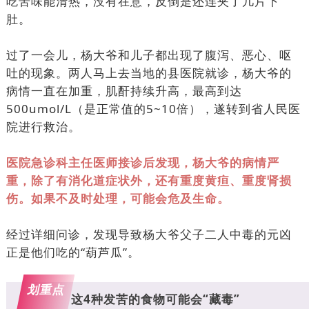
吃苦味能清热，没有在意，反倒是还连夹了几片下
肚。
过了一会儿，杨大爷和儿子都出现了腹泻、恶心、呕
吐的现象。两人马上去当地的县医院就诊，杨大爷的
病情一直在加重，肌酐持续升高，最高到达
500umol/L（是正常值的5~10倍），遂转到省人民医
院进行救治。
医院急诊科主任医师接诊后发现，杨大爷的病情严
重，除了有消化道症状外，还有重度黄疸、重度肾损
伤。如果不及时处理，可能会危及生命。
经过详细问诊，发现导致杨大爷父子二人中毒的元凶
正是他们吃的“葫芦瓜”。
划重点
这4种发苦的食物可能会“藏毒”