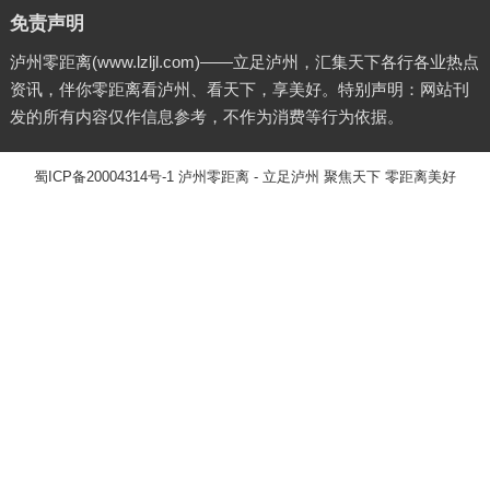
免责声明
泸州零距离(www.lzljl.com)——立足泸州，汇集天下各行各业热点
资讯，伴你零距离看泸州、看天下，享美好。特别声明：网站刊
发的所有内容仅作信息参考，不作为消费等行为依据。
蜀ICP备20004314号-1
泸州零距离
- 立足泸州 聚焦天下 零距离美好