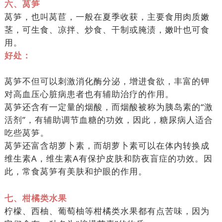
六、莴笋
莴笋，也叫莴苣，一般在夏季收获，主要食用肉质嫩
茎，可生食、凉拌、炒食、干制或腌渍，嫩叶也可食
用。
好处：
莴笋不但可以刺激消化酶分泌，增进食欲，丰富的钾
对高血压心脏病患者也有辅助治疗的作用。
莴笋还含有一定量的烟酸，而烟酸被称为胰岛素的“激
活剂”，有辅助调节血糖的功效，因此，糖尿病人适合
吃些莴笋。
莴笋还富含胡萝卜素，而胡萝卜素可以在体内转换成
维生素A，维生素A有保护皮肤和防夜盲症的功效。因
此，常食莴笋有美肤和护眼的作用。
七、柑橘类水果
柠檬、西柚、葡萄柚等柑橘类水果都有点苦味，因为