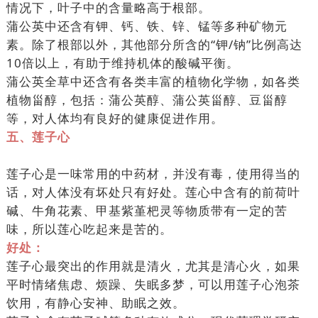
情况下，叶子中的含量略高于根部。
蒲公英中还含有钾、钙、铁、锌、锰等多种矿物元
素。除了根部以外，其他部分所含的“钾/钠”比例高达
10倍以上，有助于维持机体的酸碱平衡。
蒲公英全草中还含有各类丰富的植物化学物，如各类
植物甾醇，包括：蒲公英醇、蒲公英甾醇、豆甾醇
等，对人体均有良好的健康促进作用。
五、莲子心
莲子心是一味常用的中药材，并没有毒，使用得当的
话，对人体没有坏处只有好处。莲心中含有的前荷叶
碱、牛角花素、甲基紫堇杷灵等物质带有一定的苦
味，所以莲心吃起来是苦的。
好处：
莲子心最突出的作用就是清火，尤其是清心火，如果
平时情绪焦虑、烦躁、失眠多梦，可以用莲子心泡茶
饮用，有静心安神、助眠之效。