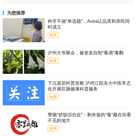
为您推荐
种牙不做“单选题”，Astra让品质和亲民同
时成立
健康
泸州大爷聚会，被老友自制“毒酒”毒翻
健康
下沉基层科普宣教 泸州江阳东大中医常态
化开展肛肠健康科普服务
健康
警惕“炒饭综合征”：剩米饭的“毒”藏在你看
不见的地方
健康