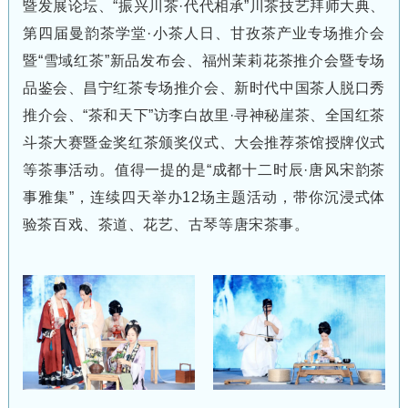
暨发展论坛、“振兴川茶·代代相承”川茶技艺拜师大典、
第四届曼韵茶学堂·小茶人日、甘孜茶产业专场推介会
暨“雪域红茶”新品发布会、福州茉莉花茶推介会暨专场
品鉴会、昌宁红茶专场推介会、新时代中国茶人脱口秀
推介会、“茶和天下”访李白故里·寻神秘崖茶、全国红茶
斗茶大赛暨金奖红茶颁奖仪式、大会推荐茶馆授牌仪式
等茶事活动。值得一提的是“成都十二时辰·唐风宋韵茶
事雅集”，连续四天举办
12
场主题活动，带你沉浸式体
验茶百戏、茶道、花艺、古琴等唐宋茶事。