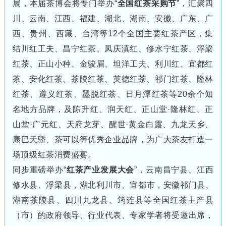
展，本届茶博会将专门举办“
全国红茶采购节
”，汇聚四
川、云南、江西、福建、湖北、湖南、安徽、广东、广
西、贵州、西藏、台湾等
12
个全国主要红茶产区，集
结川红工夫、昌宁红茶、凤庆滇红、修水宁红茶、浮梁
红茶、正山小种、金骏眉、坦洋工夫、利川红、宜都红
茶、安化红茶、茶陵红茶、英德红茶、祁门红茶、隆林
红茶、遵义红茶、墨脱红茶、日月潭红茶等
20
余个知
名地方品牌，及陈升红、润天红、正山堂·隆林红、正
山堂·广元红、天府龙芽、醒世·黄金白露、九龙天乡、
康巴天骄、茶可以等优秀企业品牌，为广大茶友打造一
场顶级红茶消费盛宴。
同步重磅举办“
红茶产业发展大会
”，云南昌宁县、江西
修水县、浮梁县，湖北利川市、宜都市，安徽祁门县、
湖南茶陵县、四川九龙县、筠连县等全国红茶主产县
（市）的政府领导、行业代表、专家学者将受邀出席，