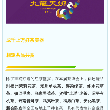
成千上万好茶美器
相邀共品共赏
除了重磅打造的红茶盛宴，在本届茶博会上，你还能品
到
福州茉莉花茶、潮州单枞茶、浮梁绿茶、修水花草
茶、镇巴毛尖、张家界莓茶、贺州“土瑶”老茶、昭平有
机茶、云南普洱茶、武夷岩茶、福鼎白茶、安化黑茶、
新会陈皮
等全国各地上千种名茶，具有代表性的企业品