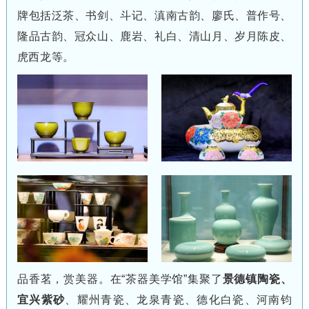
牌包括泛茶、书剑、斗记、滇南古韵、廖氏、普作号、
隆品古韵、冠众山、鹿岩、礼白、清山月、岁月陈皮、
虎西龙等。
品香茗，赏美器。在“茶器美学馆”集聚了
景德镇陶瓷、
宜兴紫砂
、耀州青瓷、龙泉青瓷、德化白瓷、河南钧