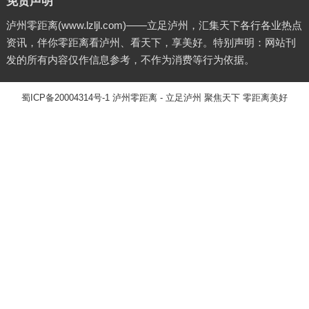
免责声明
泸州零距离(www.lzljl.com)——立足泸州，汇集天下各行各业热点
资讯，伴你零距离看泸州、看天下，享美好。特别声明：网站刊
发的所有内容仅作信息参考，不作为消费等行为依据。
蜀ICP备20004314号-1
泸州零距离
- 立足泸州 聚焦天下 零距离美好