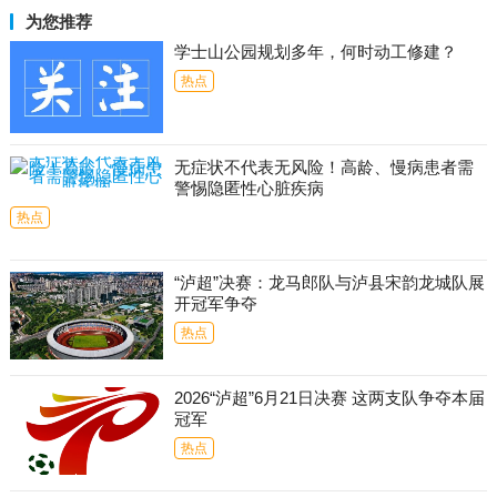
为您推荐
学士山公园规划多年，何时动工修建？
热点
无症状不代表无风险！高龄、慢病患者需
警惕隐匿性心脏疾病
热点
“泸超”决赛：龙马郎队与泸县宋韵龙城队展
开冠军争夺
热点
2026“泸超”6月21日决赛 这两支队争夺本届
冠军
热点