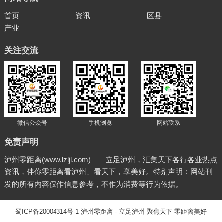
首页
资讯
区县
产业
关注交流
微信公众号
手机浏览
网站联系
免责声明
泸州零距离(www.lzljl.com)——立足泸州，汇集天下各行各业热点
资讯，伴你零距离看泸州、看天下，享美好。特别声明：网站刊
发的所有内容仅作信息参考，不作为消费等行为依据。
蜀ICP备20004314号-1
泸州零距离
- 立足泸州 聚焦天下 零距离美好