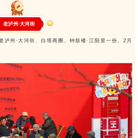
老泸州·大河街
老泸州·大河街、白塔商圈、钟鼓楼·江阳里一份。2月