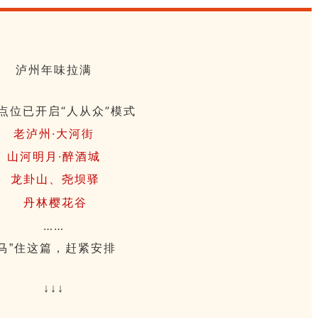
泸州年味拉满
点位
已开启“人从众”模式
老泸州·大河街
山河明月·醉酒城
龙卦山、尧坝驿
丹林樱花谷
……
“马”住这篇，赶紧安排
↓↓↓