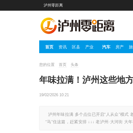
泸州零距离
首页
资讯
区县
产业
汽车
房产
旅
您的位置
首页
头条
年味拉满！泸州这些地方
19/02/2026 10:21
泸州年味拉满 多个点位已开启“人从众”模式 老
“马”住这篇，赶紧安排 ↓↓↓ 老泸州·大河街 大