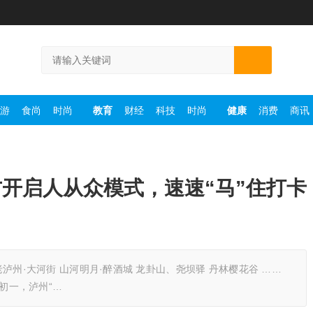
游
食尚
时尚
教育
财经
科技
时尚
健康
消费
商讯
开启人从众模式，速速“马”住打卡
泸州·大河街 山河明月·醉酒城 龙卦山、尧坝驿 丹林樱花谷 ……
年初一，泸州“…