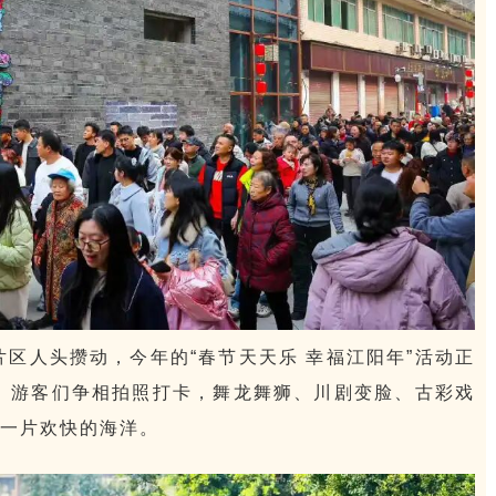
片区人头攒动，今年的“春节天天乐 幸福江阳年”活动正
 游客们争相拍照打卡，舞龙舞狮、川剧变脸、古彩戏
一片欢快的海洋。