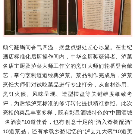
颠勺翻锅间香气四溢，摆盘点缀处匠心尽显。在世纪
酒店标准化后厨操作间内，中华金厨奖获得者、泸菜
名店主厨及泸菜大师工作室的烹饪大师们轮番登台献
艺，掌勺烹制道道经典泸菜。菜品制作完成后，泸菜
烹饪大师们对试吃菜品进行专业打分，从食材选用、
烹饪火候、风味呈现、造型摆盘等关键维度细致考
评，为后续泸菜标准的修订转化提供精准参照。此次
亮相的菜品丰富多样，既有彰显酒城特色的“中国酒城
·名酒宴”10道佳肴，也有创意十足的“酒入肴餐配酒”
10道菜品，还有承载乡愁记忆的“泸县九大碗”10道美