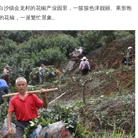
白沙镇会龙村的花椒产业园里，一簇簇色泽靓丽、果形饱
的花椒，一派繁忙景象。