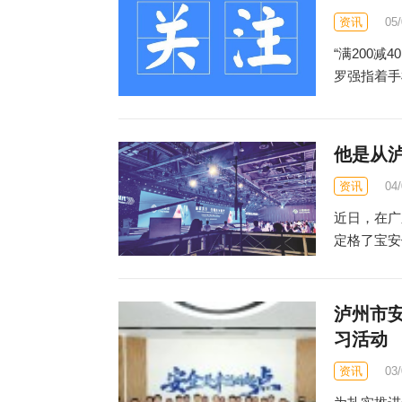
资讯
05
“满200
罗强指着手
他是从
资讯
04
近日，在广
定格了宝安
泸州市
习活动
资讯
03