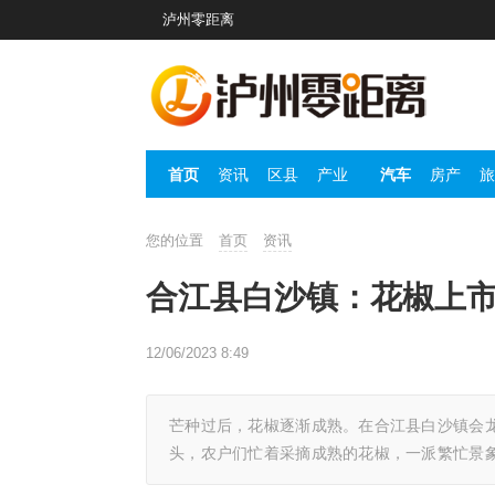
泸州零距离
首页
资讯
区县
产业
汽车
房产
旅
您的位置
首页
资讯
合江县白沙镇：花椒上
12/06/2023 8:49
芒种过后，花椒逐渐成熟。在合江县白沙镇会
头，农户们忙着采摘成熟的花椒，一派繁忙景象