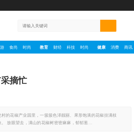
游
食尚
时尚
教育
财经
科技
时尚
健康
消费
商讯
市采摘忙
龙村的花椒产业园里，一簇簇色泽靓丽、果形饱满的花椒挂满枝
。 放眼望去，满山的花椒树密密麻麻，郁郁葱…