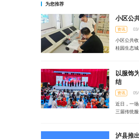
为您推荐
小区公
资讯
03
小区公共收
桂园生态城
以服饰
结
资讯
05
近日，一场
三届传统服
泸县推