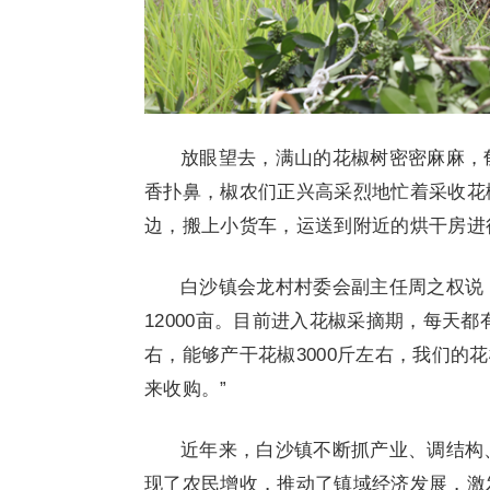
放眼望去，满山的花椒树密密麻麻，
香扑鼻，椒农们正兴高采烈地忙着采收花
边，搬上小货车，运送到附近的烘干房进
白沙镇会龙村村委会副主任周之权说
12000亩。目前进入花椒采摘期，每天都
右，能够产干花椒3000斤左右，我们的
来收购。”
近年来，白沙镇不断抓产业、调结构
现了农民增收，推动了镇域经济发展，激