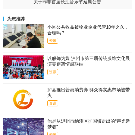
关于昨非首届长江音乐节延期公告
为您推荐
小区公共收益被物业企业代管10年之久，
合理吗？
资讯
以服饰为媒 泸州市第三届传统服饰文化展
演零距离情感联结
资讯
泸县推出普惠消费券 群众得实惠市场被带
火
资讯
他是从泸州市纳溪区护国镇走出的“声光造
梦者”
资讯