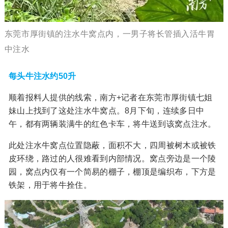
东莞市厚街镇的注水牛窝点内，一男子将长管插入活牛胃
中注水
每头牛注水约50升
顺着报料人提供的线索，南方+记者在东莞市厚街镇七姐
妹山上找到了这处注水牛窝点。8月下旬，连续多日中
午，都有两辆装满牛的红色卡车，将牛送到该窝点注水。
此处注水牛窝点位置隐蔽，面积不大，四周被树木或被铁
皮环绕，路过的人很难看到内部情况。窝点旁边是一个陵
园，窝点内仅有一个简易的棚子，棚顶是编织布，下方是
铁架，用于将牛拴住。