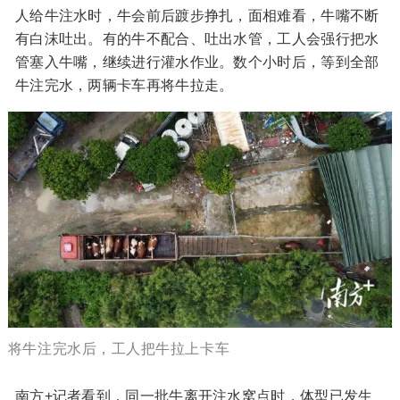
人给牛注水时，牛会前后踱步挣扎，面相难看，牛嘴不断
有白沫吐出。有的牛不配合、吐出水管，工人会强行把水
管塞入牛嘴，继续进行灌水作业。数个小时后，等到全部
牛注完水，两辆卡车再将牛拉走。
将牛注完水后，工人把牛拉上卡车
南方+记者看到，同一批牛离开注水窝点时，体型已发生