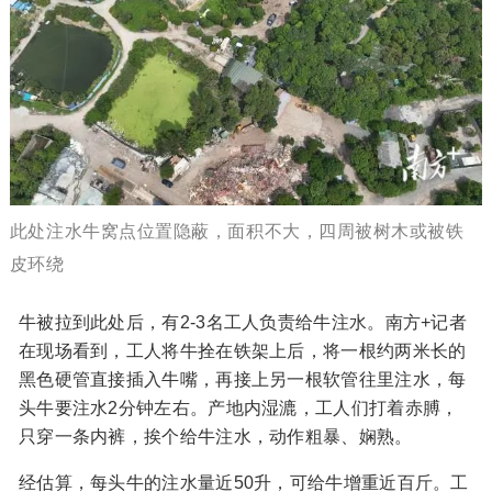
此处注水牛窝点位置隐蔽，面积不大，四周被树木或被铁
皮环绕
牛被拉到此处后，有2-3名工人负责给牛注水。南方+记者
在现场看到，工人将牛拴在铁架上后，将一根约两米长的
黑色硬管直接插入牛嘴，再接上另一根软管往里注水，每
头牛要注水2分钟左右。产地内湿漉，工人们打着赤膊，
只穿一条内裤，挨个给牛注水，动作粗暴、娴熟。
经估算，每头牛的注水量近50升，可给牛增重近百斤。工