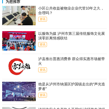
为您推荐
小区公共收益被物业企业代管10年之久，
合理吗？
资讯
以服饰为媒 泸州市第三届传统服饰文化展
演零距离情感联结
资讯
泸县推出普惠消费券 群众得实惠市场被带
火
资讯
他是从泸州市纳溪区护国镇走出的“声光造
梦者”
资讯