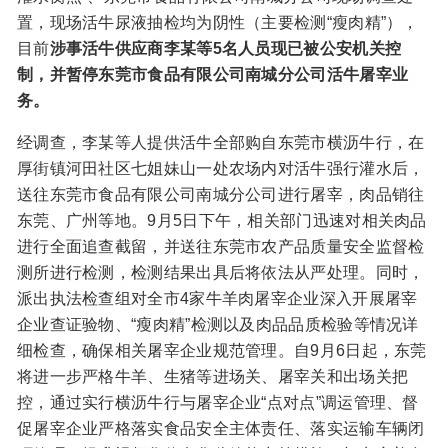
置，现场活牛尿液抽检均为阴性（主要检测“瘦肉精”），
目前
涉事活牛供应商李某等5名人员现已被公安机关控
制，并暂停东莞市食品有限公司南城分公司活牛屠宰业
务。
经调查，李某等人提供活牛全部购自东莞市横沥牛行，在
厚街镇河田社区七姐妹山一处农场内对活牛强行灌水后，
送往东莞市食品有限公司南城分公司进行屠宰，肉品销往
东莞、广州等地。9月5日下午，相关部门迅速对相关肉品
进行全面追查截留，并送往东莞市农产品质量安全监督检
测所进行检测，检测结果出具后将依法从严处理。同时，
派出执法检查组对全市4家牛羊肉屠宰企业深入开展屠宰
企业查证验物、“瘦肉精”检测以及肉品品质检验等情况详
细检查，确保相关屠宰企业规范管理。自9月6日起，东莞
将进一步严格牛羊、生猪等进场关、屠宰关和出场关把
控，通过实行横沥牛行与屠宰企业“点对点”调运管理、督
促屠宰企业严格落实食品安全主体责任、落实运输车辆闭