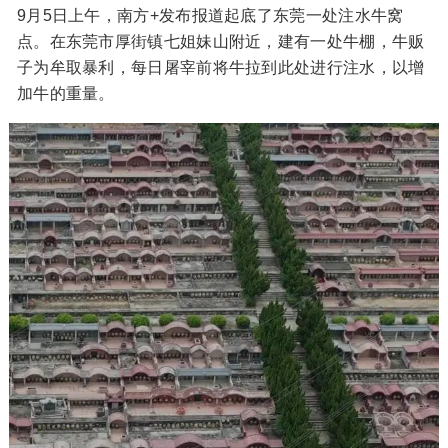
9月5日上午，南方+发布报道起底了东莞一处注水牛窝
点。在东莞市厚街镇七姐妹山附近，建有一处牛棚，牛贩
子为牟取暴利，每日屠宰前将牛拉到此处进行注水，以增
加牛的重量。