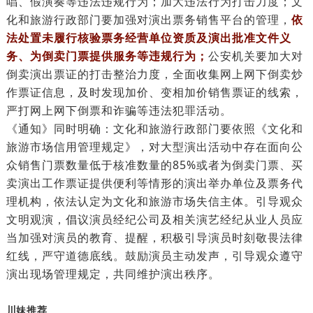
唱、假演奏等违法违规行为；加大违法行为打击力度；文
化和旅游行政部门要加强对演出票务销售平台的管理，
依
法处置未履行核验票务经营单位资质及演出批准文件义
务、为倒卖门票提供服务等违规行为；
公安机关要加大对
倒卖演出票证的打击整治力度，全面收集网上网下倒卖炒
作票证信息，及时发现加价、变相加价销售票证的线索，
严打网上网下倒票和诈骗等违法犯罪活动。
《通知》同时明确：文化和旅游行政部门要依照《文化和
旅游市场信用管理规定》，对大型演出活动中存在面向公
众销售门票数量低于核准数量的85%或者为倒卖门票、买
卖演出工作票证提供便利等情形的演出举办单位及票务代
理机构，依法认定为文化和旅游市场失信主体。引导观众
文明观演，倡议演员经纪公司及相关演艺经纪从业人员应
当加强对演员的教育、提醒，积极引导演员时刻敬畏法律
红线，严守道德底线。鼓励演员主动发声，引导观众遵守
演出现场管理规定，共同维护演出秩序。
川妹推荐