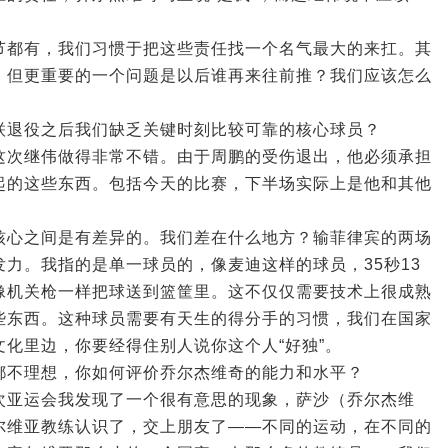
节都有，我们习惯于把这些责任找一个名气最大的来扛。其
，但更重要的一个问题是以后谁再来往前推？我们应该怎么
联退役之后我们缺乏关键时刻比较可靠的核心球员？
这次继伟做得非常不错。由于周鹏的受伤退出，他必须承担
起的这些东西。包括今天的比赛，下半场实际上是他和其他
核心之间是有差异的。我们差在什么地方？输菲律宾的两场
力。我指的是单一球员的，像麦迪这样的球员，35秒13
像机关枪一样把球送到篮筐里。这不仅仅需要技术上很成熟
些东西。这种球员需要有天生的得分手的习惯，我们在国家
化里边，你要经得住别人说你这个人“好独”。
都不理想，你如何评价乔尔杰维奇的能力和水平？
次亚运会我发现了一个很有意思的现象，萨沙（乔尔杰维
尔维亚教练认识了，交上朋友了——不同的运动，在不同的