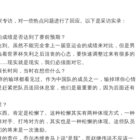
家专访，对一些热点问题进行了回应。以下是采访实录：
的成绩是否达到了赛前预期？
达到。虽然不能完全拿上一届亚运会的成绩来对比，但是男
临着世界杯失利之后沮丧的心态，要快速调整过来有很多的
……现实就是现实，我们必须面对它。
很长时间，当时在想些什么？
各样的输球都看见过。作为中国队的成员之一，输掉球你心情
是赶紧把队员送回休息室，他们是最重要的，因为后面还有
里？
东西。肯定是松懈了。这种松懈其实有两种体现方式，一种
掉对手、打垮对方的，其实也是一种松懈的体现。这些队员
们的将来是一次激励。
的责任，乔尔杰维奇马上说“是我”，而赵继伟说不应该一