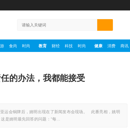
游
食尚
时尚
教育
财经
科技
时尚
健康
消费
商讯
责任的办法，我都能接受
下亚运会铜牌后，姚明出现在了新闻发布会现场。 此番亮相，姚明
这是姚明最先回答的问题：“每…