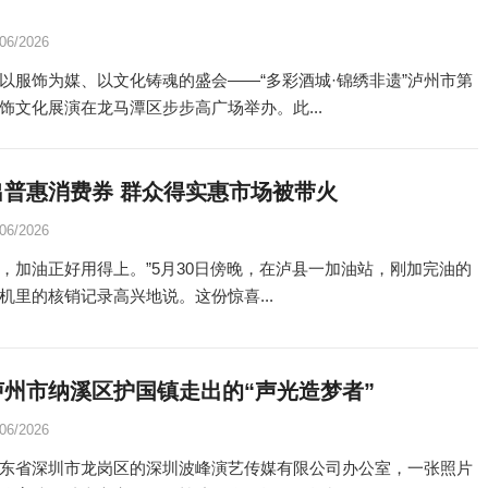
/06/2026
以服饰为媒、以文化铸魂的盛会——“多彩酒城·锦绣非遗”泸州市第
饰文化展演在龙马潭区步步高广场举办。此...
出普惠消费券 群众得实惠市场被带火
/06/2026
减40，加油正好用得上。”5月30日傍晚，在泸县一加油站，刚加完油的
机里的核销记录高兴地说。这份惊喜...
泸州市纳溪区护国镇走出的“声光造梦者”
/06/2026
东省深圳市龙岗区的深圳波峰演艺传媒有限公司办公室，一张照片