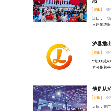
结
资讯
05
近日，一场
三届传统服
泸县推
资讯
05
“满200
罗强指着手
他是从
资讯
04
近日，在广