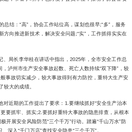
的总结：“高”，协会工作站位高，谋划也很早;“多”，服务
导新方向推进新技术，解决安全问题;“实”，工作抓得实实在
、局长李华桂在讲话中指出，2025年，全市安全工作总
间，泸州市生产安全事故起数、死亡人数持续“双下降”，较
1%，一般事故切实减少，较大事故得到有力防控，重特大生产安
了较大的成绩。
对近期的工作提出了要求：1.要继续抓好“安全生产治本
更要抓牢、抓实;2.要抓好重特大事故的隐患排查，从根本
积极开展安全风险防范“三个千万”行动。踏遍“千山万水”防
、深入“千门万店”查找安全隐患“三个千万”。