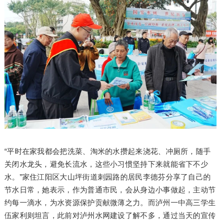
“平时在家我都会把洗菜、淘米的水攒起来浇花、冲厕所，随手
关闭水龙头，避免长流水，这些小习惯坚持下来就能省下不少
水。”家住江阳区大山坪街道刺园路的居民李德芬分享了自己的
节水日常，她表示，作为普通市民，会从身边小事做起，主动节
约每一滴水，为水资源保护贡献微薄之力。而泸州一中高三学生
伍家利则坦言，此前对泸州水网建设了解不多，通过当天的宣传