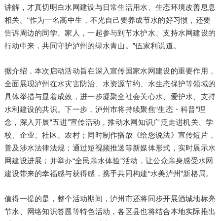
讲解，才真切明白水网建设与日常生活用水、生态环境改善息息
相关。“作为一名高中生，不光自己要养成节水的好习惯，还要
告诉周边的同学、家人，一起参与到节水护水、支持水网建设的
行动中来，共同守护泸州的绿水青山。”伍家利说道。
据介绍，本次启动活动旨在深入宣传国家水网建设的重要作用，
全面展现泸州在水灾害防治、水资源节约、水生态保护等领域的
具体举措与显着成效，进一步凝聚全社会关心水、爱护水、支持
水利建设的共识。下一步，泸州市将持续聚焦“生态・科普”理
念，深入开展“五进”宣传活动，推动水网知识广泛走进机关、学
校、企业、社区、农村；同时制作播放《给您说法》宣传短片，
普及涉水法律法规；通过短视频推送等新媒体形式，实时展示水
网建设进展；并举办“全民亲水体验”活动，让公众亲身感受水网
建设带来的幸福感与获得感，携手共同构建“水美泸州”新格局。
值得一提的是，整个活动期间，泸州市还将同步开展酒城地标亮
节水、网络知识答题等特色活动，各区县也将结合本地实际推出