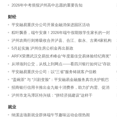
2026年中考填报泸州高中志愿的重要告知
财经
平安融易重庆分公司开展金融消保进园区活动
粽叶飘香，端午安康！2026年端午假期致学生家长的一封
信
泸州农商行则将吸收合并泸县、合江、叙永、古蔺4家机构
5月起实施 泸州住房公积金再出新政
ARFX荣膺武汉交易技术峰会“年度最佳交易体验经纪商奖”
从球场到公交，从线上到网点——看四川银行如何让“存款
保险”深入人心
平安融易重庆分公司：以“三省”服务铸就客户信赖
“盖碗茶” 与 “川剧变脸”：平安融易金融服务真功夫护航巴
蜀小微企业高质量发展
招商银行信用卡推出金九银十消费券，助力扩内需、促消
费
泸州市龙马潭区特兴镇：“拼经济搞建设”这样干
就业
纳溪这场新就业群体端午节趣味运动会很热闹