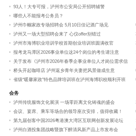
93人！大专可报，泸州市公安局公开招聘辅警
哪些人不能报考公务员？
泸州巾帼家政专场招聘会 5月10日佳记酒广场见
泸州又一场大型招聘会来了 心仪offer别错过
泸州市海博职业培训学校首期创业培训班圆满收官
报考龙马潭区2026事业单位这24个岗位的考生请注意
关于发布《泸州市2026年春季企事业单位人才岗位需求信
息》的公告
桥头开起咖啡店 泸州返乡青年夫妻把风景做成生意
省级“暖馨家政”特色品牌培训班在泸州海博职校顺利开班
会务
泸州传统服饰文化展演 一场零距离文化铸魂的盛会
会议、宴席、乘车等场合的领导座次安排，值得收藏！
第九届创客中国2026粤港澳大湾区互联网创新发展论坛
（活动主视觉）
泸州白酒投集团战略暨旗下醉清风新产品上市发布会