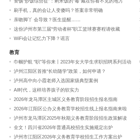
警惕“炒饭综合征”：剩米饭的“毒”藏在你看不见的地方
刷手机，真的会让人变傻吗？答案非常明确
亲吻脚丫 会导致？医生提醒……
这份泸州市第三届“劳动者杯”职工篮球赛赛程请收藏
WiFi会让记忆力下降？谣言
教育
巾帼护航 “职”等你来丨2023年女大学生求职招聘系列活动
来啦
泸州江阳区首推“长幼随学”政策，如何申请？
泸州高中向小霞老师入选国家级典型案例
AI时代，这样培养孩子的软实力
2026年龙马潭区主城区义务教育阶段招生报名指南
2026年江阳区公办义务教育学校招生线上报名指南来啦
泸州市龙马潭区2025年秋期义务教育阶段招生政策解读
全文！四川省2026年普通高校招生实施规定出炉
泸州市江阳区2026年义务教育学校招生工作方案出炉