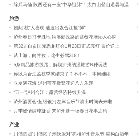
除兵马俑 陕西还有一座“中华祖脉”！太白山登山避暑与温
泉康养全攻略
旅游
如此“桃”人喜欢 速速出发合江抢“鲜”
泸州春日打卡胜地 纳溪勤政路的蔷薇花墙沁人心脾
第32届自贡国际恐龙灯会1月23日正式亮灯 票价送上
从上海，向甘孜，此生必驾318！
5条精品旅游线路，解锁泸州纳溪旅游N种玩法
你以为合江荔枝季就结束了？不不不，本周继续
立夏遇花海 泸州蓝花楹繁花迎八方乐迷
“五一”泸州合江：露营经济持续升温
泸州酒要会·超级银河左岸音乐节演出时间表来啦
月季燃情绣球凝香 来泸州赴一场春日花事之约
产业
川酒集团“川酒搭子潮饮派对”亮相泸州音乐节 重构白酒年