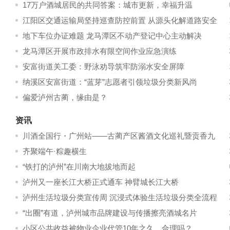
17万户酒城居民的共同答案：城市更新，幸福升温
江阳区交通运输局坚持巡查防控前置 从源头化解道路安全
风险
地下车位办证难题 龙马潭区不动产登记中心主动解决
龙马潭区开展市政排水有限空间作业应急演练
安富街道关工委：野泳劝导筑牢防溺水安全屏障
纳溪区安富街道：“蓝芽”志愿者引领垃圾分类新风尚
偏爱泸州古蔺，缘由是？
资讯
川酒全国行・广州站——古蔺产区酱酒文化巡礼暨贡香九
久酒产品发布会圆满举行
齐聚端午·粽趣横生
“铁打的泸州”在川南大地拔地而起
泸州又一座长江大桥正式通车 神臂城长江大桥
泸州生活垃圾分类宣传周 沉浸式体验生活垃圾分类全流程
“出圈”有道，泸州城市品牌建设与传播擦亮酒城名片
小区公共收益被物业企业代管10年之久，合理吗？