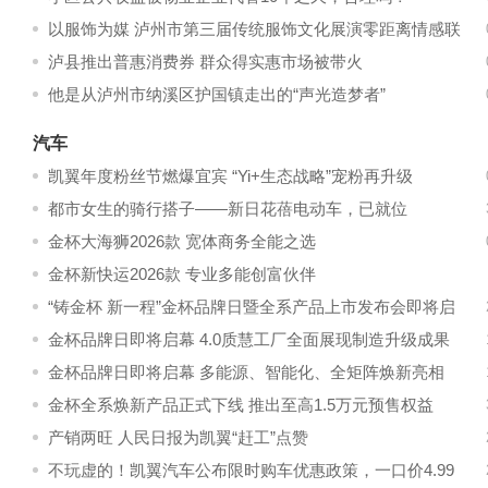
以服饰为媒 泸州市第三届传统服饰文化展演零距离情感联
结
泸县推出普惠消费券 群众得实惠市场被带火
他是从泸州市纳溪区护国镇走出的“声光造梦者”
汽车
凯翼年度粉丝节燃爆宜宾 “Yi+生态战略”宠粉再升级
都市女生的骑行搭子——新日花蓓电动车，已就位
金杯大海狮2026款 宽体商务全能之选
金杯新快运2026款 专业多能创富伙伴
“铸金杯 新一程”金杯品牌日暨全系产品上市发布会即将启
幕
金杯品牌日即将启幕 4.0质慧工厂全面展现制造升级成果
金杯品牌日即将启幕 多能源、智能化、全矩阵焕新亮相
金杯全系焕新产品正式下线 推出至高1.5万元预售权益
产销两旺 人民日报为凯翼“赶工”点赞
不玩虚的！凯翼汽车公布限时购车优惠政策，一口价4.99