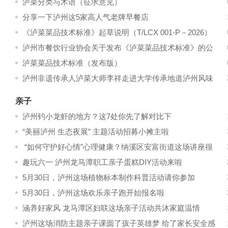
泸菜分类与术语（征求意见）
分享一下泸州这5家高人气老牌早餐店
《泸菜菜品技术标准》起草说明（T/LCX 001-P－2026）
泸州市餐饮行业协会关于发布《泸菜菜品技术标准》的公
告
泸菜菜品技术标准（发布版）
泸州非遗传承人泸菜大师李祥走进大学传承地道泸州风味
亲子
泸州钓小龙虾的地方？这7处你先了解对比下
“美丽泸州 生态夜展” 主题活动招募小摊主啦
“如何守护好心情”心理健康？纳溪区安富街道这场讲座很
生动
趣玩六一 泸州龙马潭职工亲子蛋糕DIY活动来啦
5月30日，泸州这场植物标本制作科普活动请你参加
5月30日，泸州这场欢乐亲子跑开始报名啦
涵养好家风 龙马潭区妇联这场亲子活动共沐家庭温情
泸州这场消防主题亲子课圆了孩子英雄梦 给了家长安全感