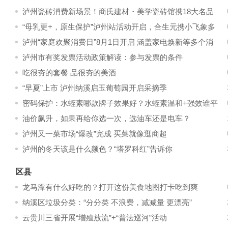
泸州瓷砖消费新场景！商氏建材・美学瓷砖馆携18大名品
亮相富森美
“母乳更+，原生保护”泸州站活动开启，合生元携小飞象多
元助力母乳喂养健康风尚！
泸州“家庭欢聚消费日”8月1日开启 涵盖家电焕新等多个消
费领域
泸州市有奖发票活动政策解读：参与发票的条件
吃很夯的套餐 品很夯的美酒
“早夏”上市 泸州纳溪启玉葡萄园开启采摘季
密码保护：水蛭素哪款牌子效果好？水蛭素温和+强效谁平
衡？2026年十大精选水蛭素品牌对比评
油价飙升，如果再给你选一次，选油车还是电车？
泸州又一菜市场“爆改”完成 买菜就像逛商超
泸州的冬天该是什么颜色？“塔罗科红”告诉你
区县
龙马潭有什么好吃的？打开这份美食地图打卡吃到爽
纳溪区垃圾分类：“分分类 不浪费，减减量 更漂亮”
云贵川三省开展“增殖放流”+“普法巡河”活动