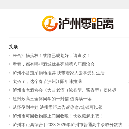
头条
来合江摘荔枝！线路已规划好，请查收！
看看，都有哪些酒城优品亮相第八届西洽会
泸州小番茄采摘地推荐 快带着家人去享受甜生活
太夯了，这个春节泸州江阳年味拉满
泸州市老酒协会《大曲老酒（浓香型、酱香型）团体标
准》发布
这封致高三全体同学的一封信 值得读一读
从怀孕到生娃 泸州零距离告诉你这7笔钱可以领
泸州市可回收物能上门回收啦！快收藏起来吧！
泸州零距离综合 | 2023-2026年泸州市普通高中录取分数线