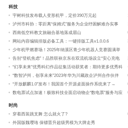
科技
宇树科技发布载人变形机甲，定价390万元起
泸州市科协：零距离“保姆式”服务为企业纾困解难办实事
西南低空科教文旅融合基地落成眉山
网站内容编辑排版必备工具：一键排版工具v1.0.0.6
少年机甲燃赛场！2025年纳溪区青少年机器人竞赛圆满举
行
告别“登机焦虑”！品胜联袂京东在双流机场设立“安心充电
站”，为旅客旅途续航
“幻享未来”优秀科幻作品征集活动获奖者：期待更多优秀科
幻作品从成都破土而出
“数智泸州，创享未来”2023年华为川藏政企泸州合作伙伴
交流会圆满举行
“开放麒麟1.0”发布！我国首个开源桌面操作系统来了→
数电票试点加速！极致科技全面启动物企“数电票”服务与应
用
时尚
穿着西装跳支舞 怎么就火了?
外国版魏璎珞 保镖晋升超级男模为大牌走秀