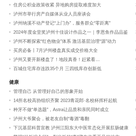
住房公积金政策收紧 异地购房提取难度加大
泸州市举行房产自媒体从业人员座谈会
泸州纳溪不动产登记“上门办”，服务群众“零距离”
2024年度金堂奖泸州十佳设计作品之一｜李恩鱼作品品鉴
泸州不断探索“红色物业”体系 激活基层治理“源”动力
买房必备丨7月泸州楼盘真实成交价格大全
泸州又要开新楼盘了！地段真香！赶紧看…
百城住宅库存连跌35个月 三四线库存创新低
健康
管理自己 从管理好自己的形象开始
14所名校高协组织齐聚 2023青花郎·名校杯挥杆起航
种牙不做“单选题”，Astra让品质和亲民同时成立
泸州大爷聚会，被老友自制“毒酒”毒翻
下沉基层科普宣教 泸州江阳东大中医常态化开展肛肠健康
科普服务