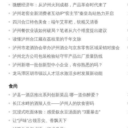
轻化体验
微醺经济年：从泸州火到成都，产品革命时代来了
泸州老窖全新消费者互动IP“窖主节”秦皇岛站热力开启
四川合江特色美食：端午艾草粑，软糯又清香
泸州餐饮业该如何破局？笔者从六个维度提出建议
读懂泸州合江藏在荔枝里的千年文脉
泸州市老酒协会举办泸州酒企与京东零售区域采销对接会
泸州北方公司包装检验站守牢产品出厂质量防线
泸州新增一批创新型中小企业，有你熟悉的吗？
龙马潭区胡市镇以人才活水激活乡村发展新动能
食尚
泸县一酒店推出系列创新菜品 哪一道你醉爱？
长江水畔的酒辣人生——泸州人的饮食密码
沉浸式吃面体验：感受叙永豆汤面的 “3重暴击”
让“泸味”占领舌尖、香飘天下