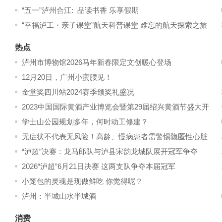
“五一”泸州合江: 品读书香 乐享假期
“幸福泸工・亲子课堂”航天科普课堂 难忘的航天探索之旅
热点
泸州市博物馆2026马年新春限定文创暖心登场
12月20日，广州小蛮腰见！
金堂奖四川站2024赛季颁奖礼盛况
2023中国国际黄酒产业博览会暨第29届绍兴黄酒节盛大开
幕
学士山公园规划多年，何时动工修建？
无症状不代表无风险！高龄、慢病患者需警惕隐匿性心脏
疾病
“泸超”决赛：龙马郎队与泸县宋韵龙城队展开冠军争夺
2026“泸超”6月21日决赛 这两支队争夺本届冠军
小笼包的灵魂是现做鲜吃 你觉得呢？
泸州：半城山水半城酒
消费