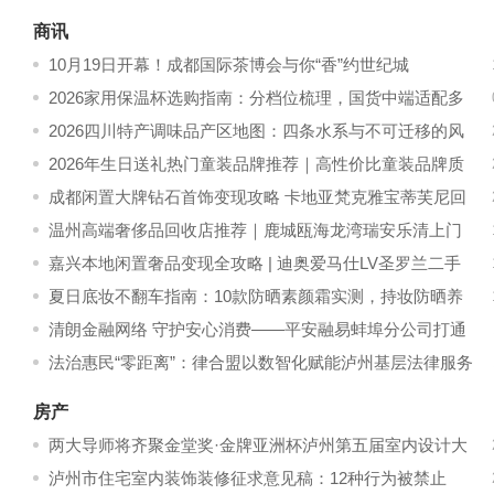
万元起！
商讯
10月19日开幕！成都国际茶博会与你“香”约世纪城
2026家用保温杯选购指南：分档位梳理，国货中端适配多
数家庭
2026四川特产调味品产区地图：四条水系与不可迁移的风
味
2026年生日送礼热门童装品牌推荐｜高性价比童装品牌质
量好适合送礼
成都闲置大牌钻石首饰变现攻略 卡地亚梵克雅宝蒂芙尼回
收行情 实体门店指南
温州高端奢侈品回收店推荐｜鹿城瓯海龙湾瑞安乐清上门
回收 爱马仕香奈儿名包名表珠宝变现全指南
嘉兴本地闲置奢品变现全攻略 | 迪奥爱马仕LV圣罗兰二手
包上门回收门店与行情详解
夏日底妆不翻车指南：10款防晒素颜霜实测，持妆防晒养
肤一步搞定
清朗金融网络 守护安心消费——平安融易蚌埠分公司打通
金融知识普及“最后一公里”
法治惠民“零距离”：律合盟以数智化赋能泸州基层法律服务
房产
两大导师将齐聚金堂奖·金牌亚洲杯泸州第五届室内设计大
赛
泸州市住宅室内装饰装修征求意见稿：12种行为被禁止